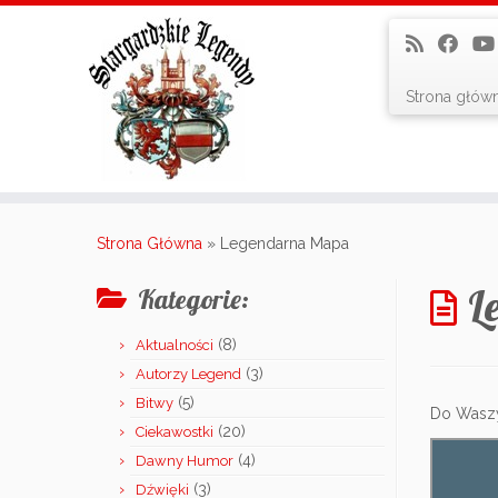
Strona głów
Skip
to
Strona Główna
»
Legendarna Mapa
content
L
Kategorie:
(8)
Aktualności
(3)
Autorzy Legend
(5)
Bitwy
Do Waszy
(20)
Ciekawostki
(4)
Dawny Humor
(3)
Dźwięki