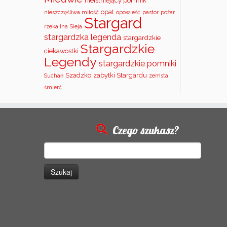
nieistniejący pomnik
opat
nieszczęśliwa miłość
opowieść
pastor
pożar
Stargard
rzeka Ina
Sieja
stargardzka legenda
stargardzkie
Stargardzkie
ciekawostki
Legendy
stargardzkie pomniki
Szadzko
zabytki Stargardu
Suchań
zemsta
śmierć
Czego szukasz?
Szukaj: