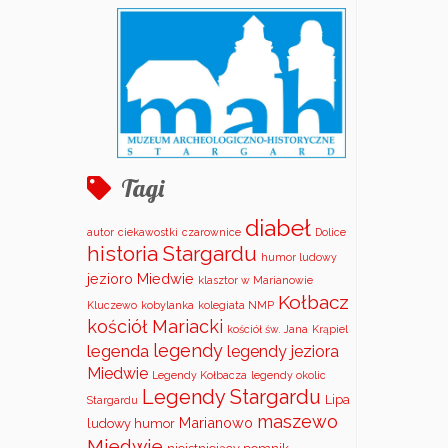
Tagi
diabeł
autor
ciekawostki
czarownice
Dolice
historia Stargardu
humor ludowy
jezioro Miedwie
klasztor w Marianowie
Kołbacz
Kluczewo
kobylanka
kolegiata NMP
kościół Mariacki
kościół św. Jana
Krąpiel
legendy
legenda
legendy jeziora
Miedwie
Legendy Kołbacza
legendy okolic
Legendy Stargardu
Lipa
Stargardu
maszewo
Marianowo
ludowy humor
Miedwie