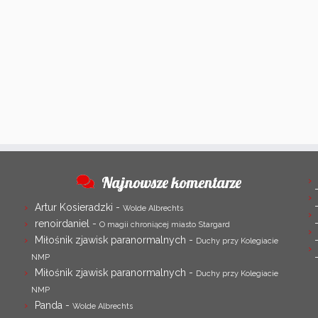
Najnowsze komentarze
Artur Kosieradzki
-
Wolde Albrechts
renoirdaniel
-
O magii chroniącej miasto Stargard
Miłośnik zjawisk paranormalnych
-
Duchy przy Kolegiacie
NMP
Miłośnik zjawisk paranormalnych
-
Duchy przy Kolegiacie
NMP
Panda
-
Wolde Albrechts