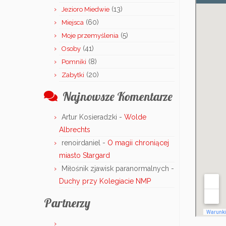
(13)
Jezioro Miedwie
(60)
Miejsca
(5)
Moje przemyślenia
(41)
Osoby
(8)
Pomniki
(20)
Zabytki
Najnowsze Komentarze
Artur Kosieradzki
-
Wolde
Albrechts
renoirdaniel
-
O magii chroniącej
miasto Stargard
Miłośnik zjawisk paranormalnych
-
Duchy przy Kolegiacie NMP
Partnerzy