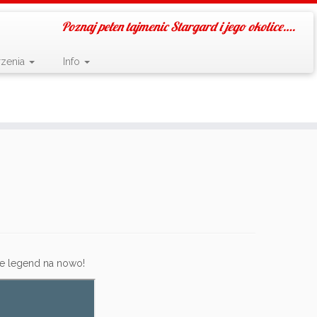
Poznaj pełen tajmenic Stargard i jego okolice….
zenia
Info
e legend na nowo!