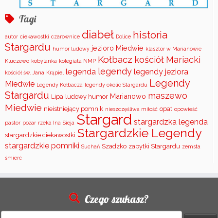
Tagi
diabeł
historia
autor
ciekawostki
czarownice
Dolice
Stargardu
jezioro Miedwie
humor ludowy
klasztor w Marianowie
Kołbacz
kościół Mariacki
Kluczewo
kobylanka
kolegiata NMP
legendy
legenda
legendy jeziora
kościół św. Jana
Krąpiel
Legendy
Miedwie
Legendy Kołbacza
legendy okolic Stargardu
Stargardu
maszewo
Marianowo
Lipa
ludowy humor
Miedwie
nieistniejący pomnik
opat
nieszczęśliwa miłość
opowieść
Stargard
stargardzka legenda
pastor
pożar
rzeka Ina
Sieja
Stargardzkie Legendy
stargardzkie ciekawostki
stargardzkie pomniki
Szadzko
zabytki Stargardu
Suchań
zemsta
śmierć
Czego szukasz?
Szukaj: