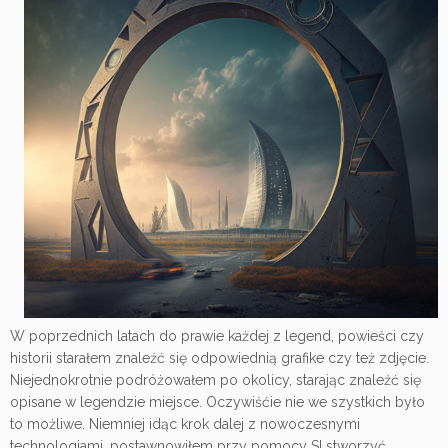
W poprzednich latach do prawie każdej z legend, powieści czy
historii starałem znaleźć się odpowiednią grafike czy też zdjęcie.
Niejednokrotnie podróżowałem po okolicy, starając znaleźć się
opisane w legendzie miejsce. Oczywiśćie nie we szystkich było
to możliwe. Niemniej idąc krok dalej z nowoczesnymi
technologiami, postawnowiłem przy pomocy SI stworzyć