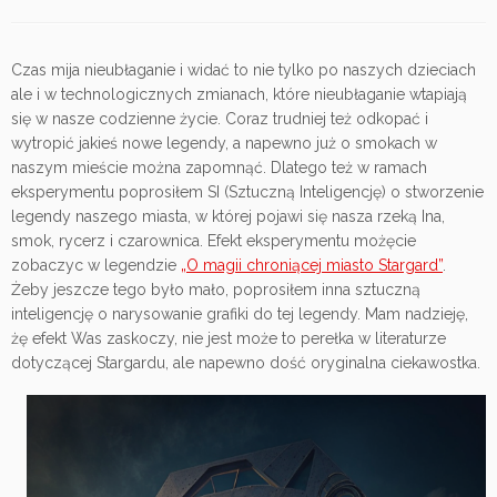
Czas mija nieubłaganie i widać to nie tylko po naszych dzieciach
ale i w technologicznych zmianach, które nieubłaganie wtapiają
się w nasze codzienne życie. Coraz trudniej też odkopać i
wytropić jakieś nowe legendy, a napewno już o smokach w
naszym mieście można zapomnąć. Dlatego też w ramach
eksperymentu poprosiłem SI (Sztuczną Inteligencję) o stworzenie
legendy naszego miasta, w której pojawi się nasza rzeką Ina,
smok, rycerz i czarownica. Efekt eksperymentu możęcie
zobaczyc w legendzie
„O magii chroniącej miasto Stargard”
.
Żeby jeszcze tego było mało, poprosiłem inna sztuczną
inteligencję o narysowanie grafiki do tej legendy. Mam nadzieję,
żę efekt Was zaskoczy, nie jest może to perełka w literaturze
dotyczącej Stargardu, ale napewno dość oryginalna ciekawostka.