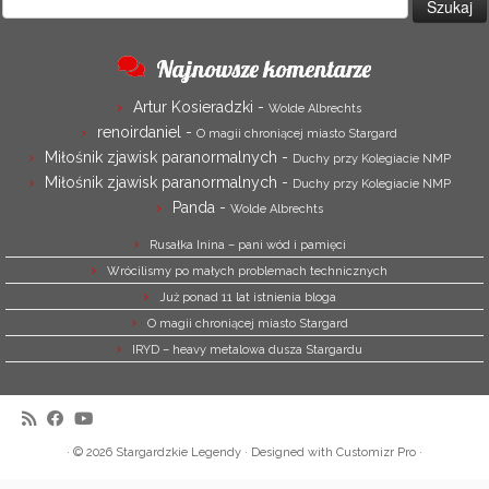
Najnowsze komentarze
Artur Kosieradzki
-
Wolde Albrechts
renoirdaniel
-
O magii chroniącej miasto Stargard
Miłośnik zjawisk paranormalnych
-
Duchy przy Kolegiacie NMP
Miłośnik zjawisk paranormalnych
-
Duchy przy Kolegiacie NMP
Panda
-
Wolde Albrechts
Rusałka Inina – pani wód i pamięci
Wrócilismy po małych problemach technicznych
Już ponad 11 lat istnienia bloga
O magii chroniącej miasto Stargard
IRYD – heavy metalowa dusza Stargardu
·
© 2026
Stargardzkie Legendy
·
Designed with
Customizr Pro
·