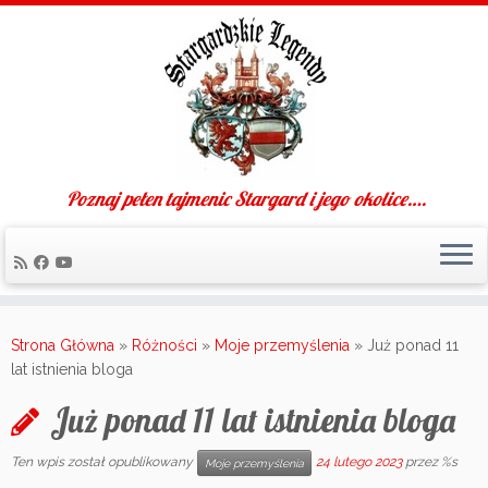
Poznaj pełen tajmenic Stargard i jego okolice….
Skip
to
Strona Główna
»
Różności
»
Moje przemyślenia
»
Już ponad 11
content
lat istnienia bloga
Już ponad 11 lat istnienia bloga
Ten wpis został opublikowany
24 lutego 2023
przez %s
Moje przemyślenia