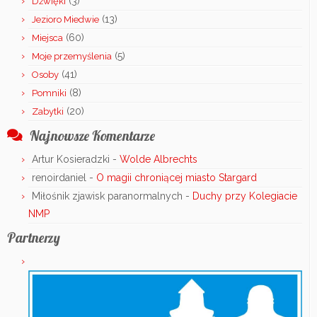
(3)
Dźwięki
(13)
Jezioro Miedwie
(60)
Miejsca
(5)
Moje przemyślenia
(41)
Osoby
(8)
Pomniki
(20)
Zabytki
Najnowsze Komentarze
Artur Kosieradzki
-
Wolde Albrechts
renoirdaniel
-
O magii chroniącej miasto Stargard
Miłośnik zjawisk paranormalnych
-
Duchy przy Kolegiacie
NMP
Partnerzy