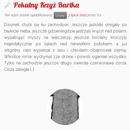
Pokutny Krzyż Bartka
Ten wpis został opublikowany
3 lipca 2012
przez %s
Osoby
Dzionek chylił się ku zachodowi. Jeszcze jaskółki śmigały po
błękicie nieba, jeszcze gdzieniegdzie jastrząb krążył nad polami,
wypatrując myszy na wieczerzę, jeszcze bociany kroczyły
majestatycznie po łąkach nad niewielkim potokiem, a już
wilgotny cień wypełzał z lasu i chłodem obejmował ziemię.
Wkrótce mrok wychynął zza drzew i powoli ogarniał wszystko.
Tylko na zachodzie jeszcze długo świeciła czerwonawa zorza.
Cisza zaległa […]