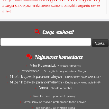
stargardzkie ciekawostki
stargardzkie pomniki
Szadzko
zabytki Stargardu
Suchań
zemsta
śmierć
Czego szukasz?
Szukaj:
Najnowsze komentarze
Artur Kosieradzki
-
Wolde Albrechts
renoirdaniel
-
O magii chroniącej miasto Stargard
Miłośnik zjawisk paranormalnych
-
Duchy przy Kolegiacie NMP
Miłośnik zjawisk paranormalnych
-
Duchy przy Kolegiacie NMP
Panda
-
Wolde Albrechts
Rusałka Inina – pani wód i pamięci
Wrócilismy po małych problemach technicznych
Już ponad 11 lat istnienia bloga