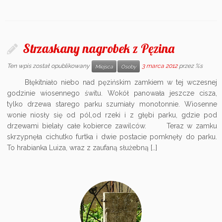
Strzaskany nagrobek z Pęzina
Ten wpis został opublikowany
3 marca 2012
przez %s
Miejsca
Osoby
Błękitniało niebo nad pęzińskim zamkiem w tej wczesnej
godzinie wiosennego świtu. Wokół panowała jeszcze cisza,
tylko drzewa starego parku szumiały monotonnie. Wiosenne
wonie niosły się od pól,od rzeki i z głębi parku, gdzie pod
drzewami bielały całe kobierce zawilców. Teraz w zamku
skrzypnęła cichutko furtka i dwie postacie pomknęły do parku.
To hrabianka Luiza, wraz z zaufaną służebną […]