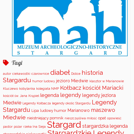
Tagi
diabeł
historia
autor
ciekawostki
czarownice
Dolice
Stargardu
jezioro Miedwie
humor ludowy
klasztor w Marianowie
Kołbacz
kościół Mariacki
Kluczewo
kobylanka
kolegiata NMP
legendy
legenda
legendy jeziora
kościół św. Jana
Krąpiel
Legendy
Miedwie
Legendy Kołbacza
legendy okolic Stargardu
Stargardu
maszewo
Marianowo
Lipa
ludowy humor
Miedwie
nieistniejący pomnik
opat
nieszczęśliwa miłość
opowieść
Stargard
stargardzka legenda
pastor
pożar
rzeka Ina
Sieja
Stargardzkie Legendy