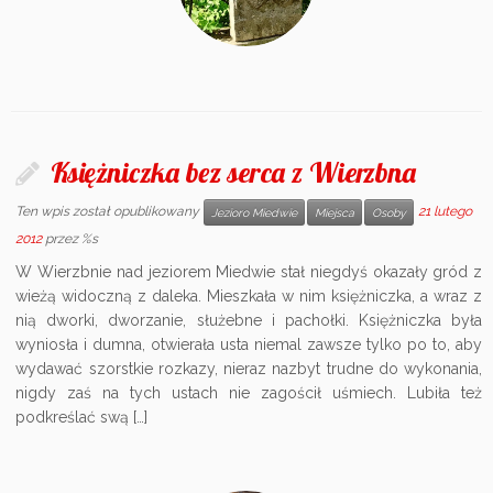
Księżniczka bez serca z Wierzbna
Ten wpis został opublikowany
21 lutego
Jezioro Miedwie
Miejsca
Osoby
2012
przez %s
W Wierzbnie nad jeziorem Miedwie stał niegdyś okazały gród z
wieżą widoczną z daleka. Mieszkała w nim księżniczka, a wraz z
nią dworki, dworzanie, służebne i pachołki. Księżniczka była
wyniosła i dumna, otwierała usta niemal zawsze tylko po to, aby
wydawać szorstkie rozkazy, nieraz nazbyt trudne do wykonania,
nigdy zaś na tych ustach nie zagościł uśmiech. Lubiła też
podkreślać swą […]