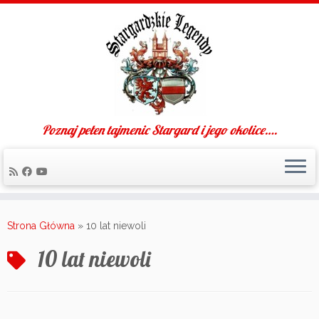
Poznaj pełen tajmenic Stargard i jego okolice….
Skip
to
Strona Główna
»
10 lat niewoli
content
10 lat niewoli