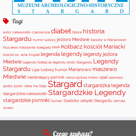
Tagi
diabeł
historia
autor
ciekawostki
czarownice
Dolice
Stargardu
jezioro Miedwie
humor ludowy
klasztor w Marianowie
Kołbacz
kościół Mariacki
Kluczewo
kobylanka
kolegiata NMP
legendy
legenda
legendy jeziora
kościół św. Jana
Krąpiel
Legendy
Miedwie
Legendy Kołbacza
legendy okolic Stargardu
Stargardu
maszewo
Marianowo
Lipa
ludowy humor
Miedwie
nieistniejący pomnik
opat
nieszczęśliwa miłość
opowieść
Stargard
stargardzka legenda
pastor
pożar
rzeka Ina
Sieja
Stargardzkie Legendy
stargardzkie ciekawostki
stargardzkie pomniki
Szadzko
zabytki Stargardu
Suchań
zemsta
śmierć
Czego szukasz?