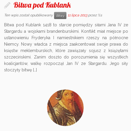
Bitwa pod Kublank
Ten wpis został opublikowany
11 lipca 2013
przez %s
Bitwy
Bitwa pod Kublank 1418 to starcie pomiędzy siłami Jana IV ze
Stargardu a wojskami brandenburskimi. Konflikt miał miejsce po
ustanowieniu Fryderyka I namiestnikiem rzeszy na północne
Niemcy. Nowy władca z miejsca zaakcentował swoje prawa do
księstw meklemburskich, które zawiązały sojusz z książętami
szczecińskimi. Zanim doszło do porozumienia się wszystkich
koalicjantów, walkę rozpoczął Jan IV ze Stargardu. Jego siły
stoczyły bitwę […]