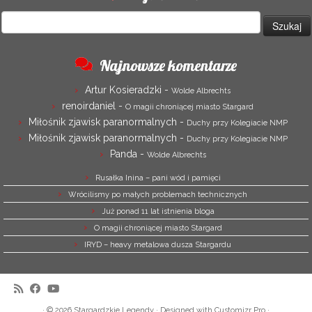
Szukaj:
Najnowsze komentarze
Artur Kosieradzki
-
Wolde Albrechts
renoirdaniel
-
O magii chroniącej miasto Stargard
Miłośnik zjawisk paranormalnych
-
Duchy przy Kolegiacie NMP
Miłośnik zjawisk paranormalnych
-
Duchy przy Kolegiacie NMP
Panda
-
Wolde Albrechts
Rusałka Inina – pani wód i pamięci
Wrócilismy po małych problemach technicznych
Już ponad 11 lat istnienia bloga
O magii chroniącej miasto Stargard
IRYD – heavy metalowa dusza Stargardu
·
© 2026
Stargardzkie Legendy
·
Designed with
Customizr Pro
·