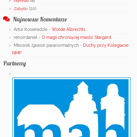
(8)
Pomniki
(20)
Zabytki
Najnowsze Komentarze
Artur Kosieradzki
-
Wolde Albrechts
renoirdaniel
-
O magii chroniącej miasto Stargard
Miłośnik zjawisk paranormalnych
-
Duchy przy Kolegiacie
NMP
Partnerzy