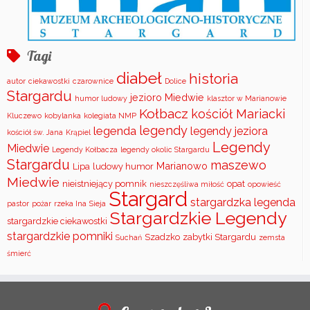
Tagi
diabeł
historia
autor
ciekawostki
czarownice
Dolice
Stargardu
jezioro Miedwie
humor ludowy
klasztor w Marianowie
Kołbacz
kościół Mariacki
Kluczewo
kobylanka
kolegiata NMP
legendy
legenda
legendy jeziora
kościół św. Jana
Krąpiel
Legendy
Miedwie
Legendy Kołbacza
legendy okolic Stargardu
Stargardu
maszewo
Marianowo
Lipa
ludowy humor
Miedwie
nieistniejący pomnik
opat
nieszczęśliwa miłość
opowieść
Stargard
stargardzka legenda
pastor
pożar
rzeka Ina
Sieja
Stargardzkie Legendy
stargardzkie ciekawostki
stargardzkie pomniki
Szadzko
zabytki Stargardu
Suchań
zemsta
śmierć