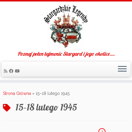
Poznaj pełen tajmenic Stargard i jego okolice….
Skip
to
Strona Główna
»
15–18 lutego 1945
content
15–18 lutego 1945
1