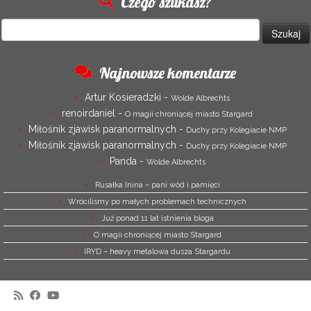
Czego szukasz?
Szukaj:
Najnowsze komentarze
Artur Kosieradzki
-
Wolde Albrechts
renoirdaniel
-
O magii chroniącej miasto Stargard
Miłośnik zjawisk paranormalnych
-
Duchy przy Kolegiacie NMP
Miłośnik zjawisk paranormalnych
-
Duchy przy Kolegiacie NMP
Panda
-
Wolde Albrechts
Rusałka Inina – pani wód i pamięci
Wrócilismy po małych problemach technicznych
Już ponad 11 lat istnienia bloga
O magii chroniącej miasto Stargard
IRYD – heavy metalowa dusza Stargardu