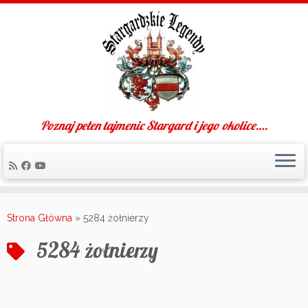
Poznaj pełen tajmenic Stargard i jego okolice….
Skip
to
Strona Główna
»
5284 żołnierzy
content
5284 żołnierzy