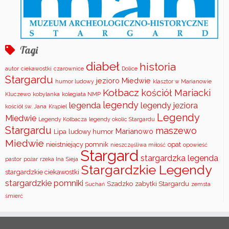
Tagi
diabeł
historia
autor
ciekawostki
czarownice
Dolice
Stargardu
jezioro Miedwie
humor ludowy
klasztor w Marianowie
Kołbacz
kościół Mariacki
Kluczewo
kobylanka
kolegiata NMP
legendy
legenda
legendy jeziora
kościół św. Jana
Krąpiel
Legendy
Miedwie
Legendy Kołbacza
legendy okolic Stargardu
Stargardu
maszewo
Marianowo
Lipa
ludowy humor
Miedwie
nieistniejący pomnik
opat
nieszczęśliwa miłość
opowieść
Stargard
stargardzka legenda
pastor
pożar
rzeka Ina
Sieja
Stargardzkie Legendy
stargardzkie ciekawostki
stargardzkie pomniki
Szadzko
zabytki Stargardu
Suchań
zemsta
śmierć