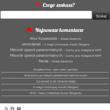
Czego szukasz?
Szukaj:
Najnowsze komentarze
Artur Kosieradzki
-
Wolde Albrechts
renoirdaniel
-
O magii chroniącej miasto Stargard
Miłośnik zjawisk paranormalnych
-
Duchy przy Kolegiacie NMP
Miłośnik zjawisk paranormalnych
-
Duchy przy Kolegiacie NMP
Panda
-
Wolde Albrechts
Rusałka Inina – pani wód i pamięci
Wrócilismy po małych problemach technicznych
Już ponad 11 lat istnienia bloga
O magii chroniącej miasto Stargard
IRYD – heavy metalowa dusza Stargardu