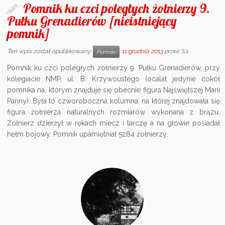
Pomnik ku czci poległych żołnierzy 9.
Pułku Grenadierów [nieistniejący
pomnik]
Ten wpis został opublikowany
11 grudnia 2013
przez %s
Pomniki
Pomnik ku czci poległych żołnierzy 9. Pułku Grenadierów, przy
kolegiacie NMP, ul. B. Krzywoustego (ocalał jedynie cokół
pomnika na, którym znajduje się obecnie figura Najświętszej Marii
Panny). Była to czworoboczna kolumna, na której znajdowała się
figura żołnierza naturalnych rozmiarów wykonana z brązu.
Żołnierz dzierżył w rękach miecz i tarczę a na głowie posiadał
hełm bojowy. Pomnik upamiętniał 5284 żołnierzy.