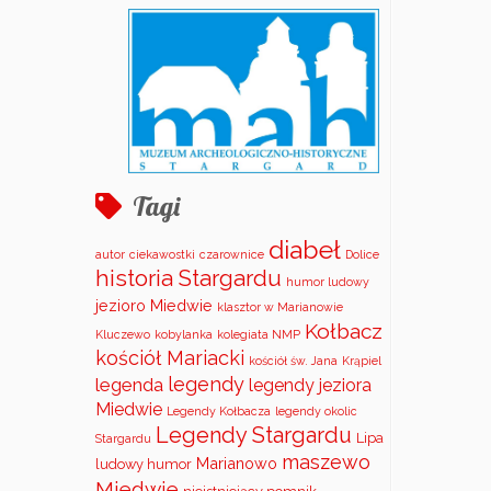
Tagi
diabeł
autor
ciekawostki
czarownice
Dolice
historia Stargardu
humor ludowy
jezioro Miedwie
klasztor w Marianowie
Kołbacz
Kluczewo
kobylanka
kolegiata NMP
kościół Mariacki
kościół św. Jana
Krąpiel
legendy
legenda
legendy jeziora
Miedwie
Legendy Kołbacza
legendy okolic
Legendy Stargardu
Lipa
Stargardu
maszewo
Marianowo
ludowy humor
Miedwie