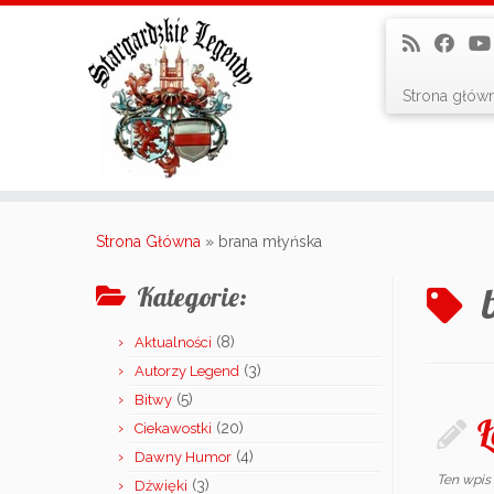
Strona głów
Skip
to
Strona Główna
»
brana młyńska
content
Kategorie:
(8)
Aktualności
(3)
Autorzy Legend
(5)
Bitwy
Ł
(20)
Ciekawostki
(4)
Dawny Humor
Ten wpis
(3)
Dźwięki