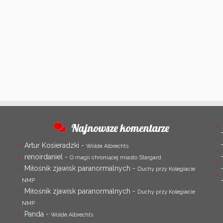
Najnowsze komentarze
Artur Kosieradzki
-
Wolde Albrechts
renoirdaniel
-
O magii chroniącej miasto Stargard
Miłośnik zjawisk paranormalnych
-
Duchy przy Kolegiacie
NMP
Miłośnik zjawisk paranormalnych
-
Duchy przy Kolegiacie
NMP
Panda
-
Wolde Albrechts