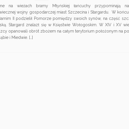
ne na wieżach bramy Młyńskiej łańcuchy przypominają n
wiecznej wojny gospodarczej miast Szczecina i Stargardu. W końcu 
Barnim II podzielił Pomorze pomiędzy swoich synów, na część szc
ką. Stargard znalazł się w Księstwie Wołogoskim. W XIV i XV wi
dzcy opanowali obrót zbożem na całym terytorium położonym na po
Dąbie i Miedwie. […]