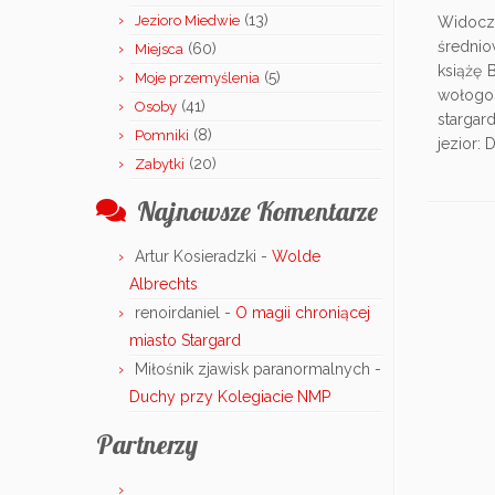
(13)
Jezioro Miedwie
Widocz
średnio
(60)
Miejsca
książę 
(5)
Moje przemyślenia
wołogos
(41)
Osoby
stargar
(8)
Pomniki
jezior: 
(20)
Zabytki
Najnowsze Komentarze
Artur Kosieradzki
-
Wolde
Albrechts
renoirdaniel
-
O magii chroniącej
miasto Stargard
Miłośnik zjawisk paranormalnych
-
Duchy przy Kolegiacie NMP
Partnerzy