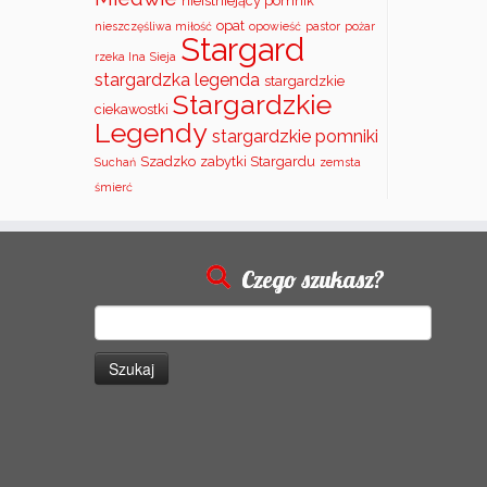
nieistniejący pomnik
opat
nieszczęśliwa miłość
opowieść
pastor
pożar
Stargard
rzeka Ina
Sieja
stargardzka legenda
stargardzkie
Stargardzkie
ciekawostki
Legendy
stargardzkie pomniki
Szadzko
zabytki Stargardu
Suchań
zemsta
śmierć
Czego szukasz?
Szukaj: