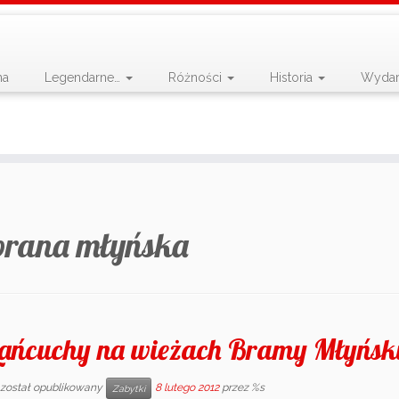
na
Legendarne…
Różności
Historia
Wydar
brana młyńska
ańcuchy na wieżach Bramy Młyński
 został opublikowany
8 lutego 2012
przez %s
Zabytki