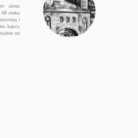
am okres
XIII wieku
zecińską i
eku kupcy
łudnie od