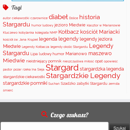
Tagi
diabeł
historia
autor
ciekawostki
czarownice
Dolice
Stargardu
jezioro Miedwie
humor ludowy
klasztor w Marianowie
Kołbacz
kościół Mariacki
Kluczewo
kobylanka
kolegiata NMP
legendy
legenda
legendy jeziora
kościół św. Jana
Krąpiel
Legendy
Miedwie
Legendy Kołbacza
legendy okolic Stargardu
Stargardu
maszewo
Marianowo
Lipa
ludowy humor
Miedwie
nieistniejący pomnik
opat
nieszczęśliwa miłość
opowieść
Stargard
stargardzka legenda
pastor
pożar
rzeka Ina
Sieja
Stargardzkie Legendy
stargardzkie ciekawostki
stargardzkie pomniki
Szadzko
zabytki Stargardu
Suchań
zemsta
śmierć
Czego szukasz?
Szukaj: