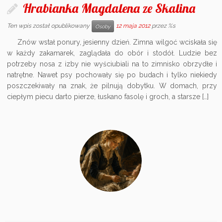
Hrabianka Magdalena ze Skalina
Ten wpis został opublikowany
12 maja 2012
przez %s
Osoby
Znów wstał ponury, jesienny dzień. Zimna wilgoć wciskała się
w każdy zakamarek, zaglądała do obór i stodół. Ludzie bez
potrzeby nosa z izby nie wyściubiali na to zimnisko obrzydłe i
natrętne. Nawet psy pochowały się po budach i tylko niekiedy
poszczekiwały na znak, że pilnują dobytku. W domach, przy
ciepłym piecu darto pierze, łuskano fasolę i groch, a starsze […]