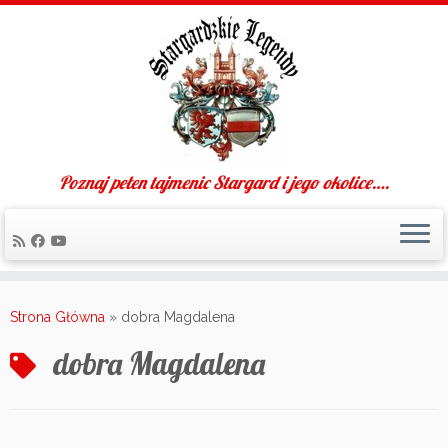
Poznaj pełen tajmenic Stargard i jego okolice….
Skip
to
Strona Główna
»
dobra Magdalena
content
dobra Magdalena