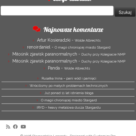
Szukaj:
Najnowsze komentarze
Artur Kosieradzki
-
Wolde Albrechts
renoirdaniel
-
O magii chroniącej miasto Stargard
Miłośnik zjawisk paranormalnych
-
Duchy przy Kolegiacie NMP
Miłośnik zjawisk paranormalnych
-
Duchy przy Kolegiacie NMP
Panda
-
Wolde Albrechts
Rusałka Inina – pani wód i pamięci
Wrócilismy po małych problemach technicznych
Już ponad 11 lat istnienia bloga
O magii chroniącej miasto Stargard
IRYD – heavy metalowa dusza Stargardu