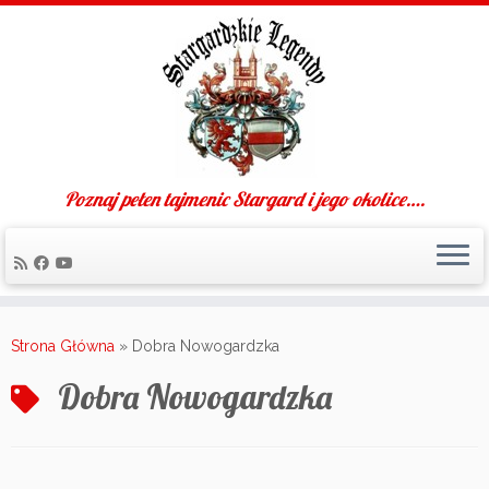
Poznaj pełen tajmenic Stargard i jego okolice….
Skip
to
Strona Główna
»
Dobra Nowogardzka
content
Dobra Nowogardzka