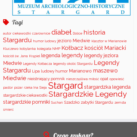
Tagi
diabeł
historia
autor
ciekawostki
czarownice
Dolice
Stargardu
jezioro Miedwie
humor ludowy
klasztor w Marianowie
Kołbacz
kościół Mariacki
Kluczewo
kobylanka
kolegiata NMP
legendy
legenda
legendy jeziora
kościół św. Jana
Krąpiel
Legendy
Miedwie
Legendy Kołbacza
legendy okolic Stargardu
Stargardu
maszewo
Marianowo
Lipa
ludowy humor
Miedwie
nieistniejący pomnik
opat
nieszczęśliwa miłość
opowieść
Stargard
stargardzka legenda
pastor
pożar
rzeka Ina
Sieja
Stargardzkie Legendy
stargardzkie ciekawostki
stargardzkie pomniki
Szadzko
zabytki Stargardu
Suchań
zemsta
śmierć
Czego szukasz?