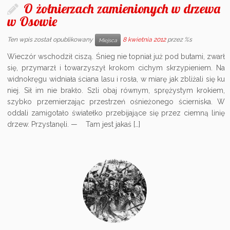
O żołnierzach zamienionych w drzewa
w Osowie
Ten wpis został opublikowany
8 kwietnia 2012
przez %s
Miejsca
Wieczór wschodził ciszą. Śnieg nie topniał już pod butami, zwarł
się, przymarzł i towarzyszył krokom cichym skrzypieniem. Na
widnokręgu widniała ściana lasu i rosła, w miarę jak zbliżali się ku
niej. Sił im nie brakło. Szli obaj równym, sprężystym krokiem,
szybko przemierzając przestrzeń ośnieżonego ścierniska. W
oddali zamigotało światełko przebijające się przez ciemną linię
drzew. Przystanęli. — Tam jest jakaś […]