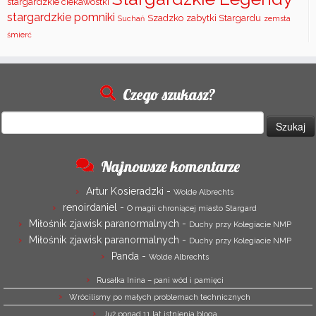
stargardzkie ciekawostki
stargardzkie pomniki
Szadzko
zabytki Stargardu
Suchań
zemsta
śmierć
Czego szukasz?
Szukaj:
Najnowsze komentarze
Artur Kosieradzki
-
Wolde Albrechts
renoirdaniel
-
O magii chroniącej miasto Stargard
Miłośnik zjawisk paranormalnych
-
Duchy przy Kolegiacie NMP
Miłośnik zjawisk paranormalnych
-
Duchy przy Kolegiacie NMP
Panda
-
Wolde Albrechts
Rusałka Inina – pani wód i pamięci
Wrócilismy po małych problemach technicznych
Już ponad 11 lat istnienia bloga