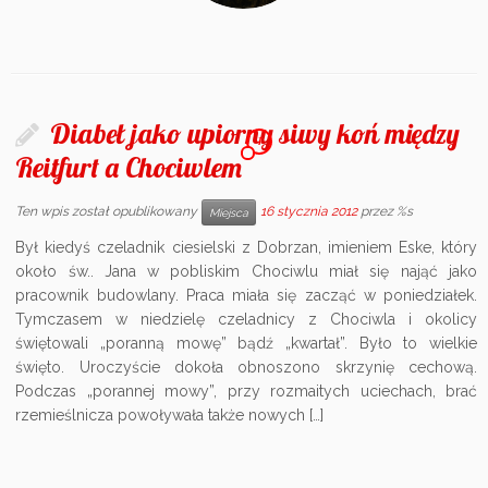
Diabeł jako upiorny siwy koń między
1
Reitfurt a Chociwlem
Ten wpis został opublikowany
16 stycznia 2012
przez %s
Miejsca
Był kiedyś czeladnik ciesielski z Dobrzan, imieniem Eske, który
około św.. Jana w pobliskim Chociwlu miał się nająć jako
pracownik budowlany. Praca miała się zacząć w poniedziałek.
Tymczasem w niedzielę czeladnicy z Chociwla i okolicy
świętowali „poranną mowę” bądź „kwartał”. Było to wielkie
święto. Uroczyście dokoła obnoszono skrzynię cechową.
Podczas „porannej mowy”, przy rozmaitych uciechach, brać
rzemieślnicza powoływała także nowych […]