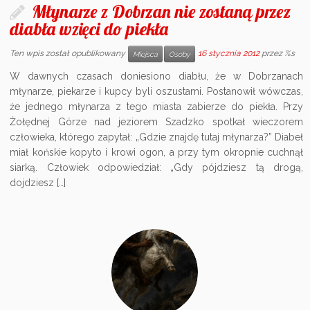
Młynarze z Dobrzan nie zostaną przez
diabła wzięci do piekła
Ten wpis został opublikowany
16 stycznia 2012
przez %s
Miejsca
Osoby
W dawnych czasach doniesiono diabłu, że w Dobrzanach
młynarze, piekarze i kupcy byli oszustami. Postanowił wówczas,
że jednego młynarza z tego miasta zabierze do piekła. Przy
Żołędnej Górze nad jeziorem Szadzko spotkał wieczorem
człowieka, którego zapytał: „Gdzie znajdę tutaj młynarza?” Diabeł
miał końskie kopyto i krowi ogon, a przy tym okropnie cuchnął
siarką. Człowiek odpowiedział: „Gdy pójdziesz tą drogą,
dojdziesz […]