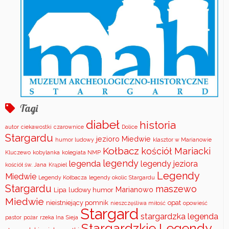
Tagi
diabeł
historia
autor
ciekawostki
czarownice
Dolice
Stargardu
jezioro Miedwie
humor ludowy
klasztor w Marianowie
Kołbacz
kościół Mariacki
Kluczewo
kobylanka
kolegiata NMP
legendy
legenda
legendy jeziora
kościół św. Jana
Krąpiel
Legendy
Miedwie
Legendy Kołbacza
legendy okolic Stargardu
Stargardu
maszewo
Marianowo
Lipa
ludowy humor
Miedwie
nieistniejący pomnik
opat
nieszczęśliwa miłość
opowieść
Stargard
stargardzka legenda
pastor
pożar
rzeka Ina
Sieja
Stargardzkie Legendy