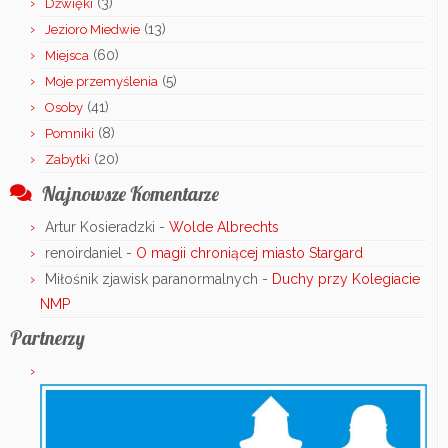
(3)
Dźwięki
(13)
Jezioro Miedwie
(60)
Miejsca
(5)
Moje przemyślenia
(41)
Osoby
(8)
Pomniki
(20)
Zabytki
Najnowsze Komentarze
Artur Kosieradzki
-
Wolde Albrechts
renoirdaniel
-
O magii chroniącej miasto Stargard
Miłośnik zjawisk paranormalnych
-
Duchy przy Kolegiacie
NMP
Partnerzy