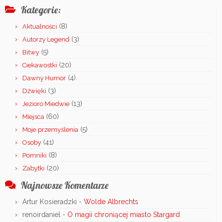
Kategorie:
(8)
Aktualności
(3)
Autorzy Legend
(5)
Bitwy
(20)
Ciekawostki
(4)
Dawny Humor
(3)
Dźwięki
(13)
Jezioro Miedwie
(60)
Miejsca
(5)
Moje przemyślenia
(41)
Osoby
(8)
Pomniki
(20)
Zabytki
Najnowsze Komentarze
Artur Kosieradzki
-
Wolde Albrechts
renoirdaniel
-
O magii chroniącej miasto Stargard