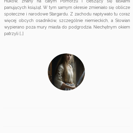
Huków, znany na całym Pomorzu i cieszący się łaskami
panujących książąt. W tym samym okresie zmieniało się oblicze
społeczne i narodowe Stargardu. Z zachodu napływało tu coraz
więcej obcych osadników, szczególnie niemieckich, a Słowian
wypierano poza mury miasta do podgrodzia. Niechętnym okiem
patrzyli […]