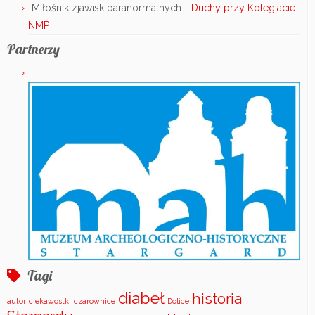
Miłośnik zjawisk paranormalnych
-
Duchy przy Kolegiacie
NMP
Partnerzy
Tagi
diabeł
historia
autor
ciekawostki
czarownice
Dolice