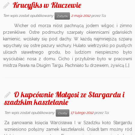
Krucyfiks w Kluczewie
Ten wpis został opublikowany
2 maja 2012
przez %s
Zabytki
Wicher od morza niósł pachnącą jodem wilgoć i zimno
przenikliwe. Ostre podmuchy szarpały okiennicami gdańskich
kamienic, wciskały się pod dachy. W każdą najmniejszą szparę
wpychały się ostre pazury wichury. Hulało wietrzysko po pustych
ulicach sławetnego grodu, bo ludziom niespieszno było
wyściubiać nosa z domu. Cicho i przytulnie było w pracowni
mistrza Pawła na Długim Targu. Pachniało tu drzewem, żywicą […]
O kupcównie Małgosi ze Stargardu i
szadzkim kasztelanie
Ten wpis został opublikowany
17 lutego 2012
przez %s
Osoby
Za panowania księcia Warcisława I w Szadzku koło Stargardu
wzniesiono potężny zamek kasztelański. Osiadł tam możny ród