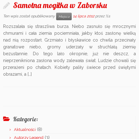
Samotna mogiłka w Zaborsku
Ten wpis został opublikowany
14 lipca 2012
przez %s
Miejsca
Rozszalała się straszliwa burza. Niebo zasnuło się mrocznymi
chmurami i cała ziemia pociemniała, jakby ktoś zasłonę wielką
nad nią rozpostarł. Grzmiało i błyskawice co chwila przecinały
granatowe niebo, gromy uderzały w struchlałą ziemię
bezustannie. Do tego lało okropnie, już nie deszcz, a
nieprzenikniona zasłona wody zalewała świat. Ludzie chowali się
przerażeni po chatach. Kobiety paliły świece przed świętymi
obrazami, a […]
Kategorie:
(8)
Aktualności
(3)
Autorzy Legend