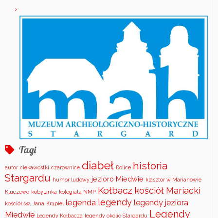
Tagi
diabeł
historia
autor
ciekawostki
czarownice
Dolice
Stargardu
jezioro Miedwie
humor ludowy
klasztor w Marianowie
Kołbacz
kościół Mariacki
Kluczewo
kobylanka
kolegiata NMP
legendy
legenda
legendy jeziora
kościół św. Jana
Krąpiel
Legendy
Miedwie
Legendy Kołbacza
legendy okolic Stargardu