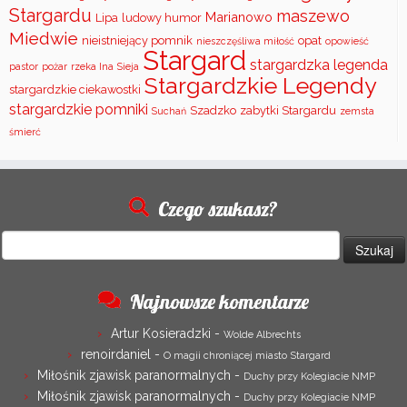
Stargardu
maszewo
Marianowo
Lipa
ludowy humor
Miedwie
nieistniejący pomnik
opat
nieszczęśliwa miłość
opowieść
Stargard
stargardzka legenda
pastor
pożar
rzeka Ina
Sieja
Stargardzkie Legendy
stargardzkie ciekawostki
stargardzkie pomniki
Szadzko
zabytki Stargardu
Suchań
zemsta
śmierć
Czego szukasz?
Szukaj:
Najnowsze komentarze
Artur Kosieradzki
-
Wolde Albrechts
renoirdaniel
-
O magii chroniącej miasto Stargard
Miłośnik zjawisk paranormalnych
-
Duchy przy Kolegiacie NMP
Miłośnik zjawisk paranormalnych
-
Duchy przy Kolegiacie NMP