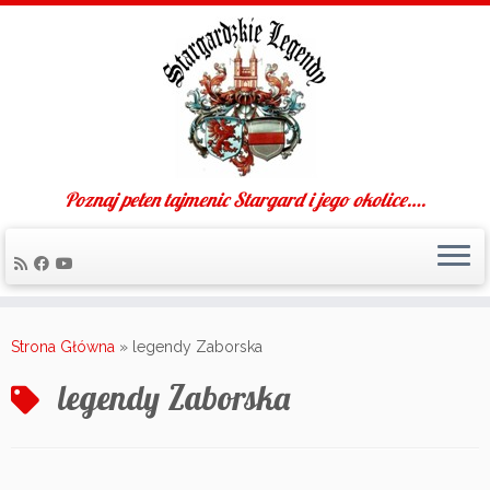
Poznaj pełen tajmenic Stargard i jego okolice….
Skip
to
Strona Główna
»
legendy Zaborska
content
legendy Zaborska