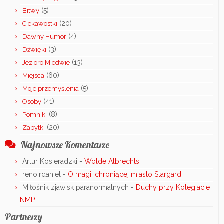
(5)
Bitwy
(20)
Ciekawostki
(4)
Dawny Humor
(3)
Dźwięki
(13)
Jezioro Miedwie
(60)
Miejsca
(5)
Moje przemyślenia
(41)
Osoby
(8)
Pomniki
(20)
Zabytki
Najnowsze Komentarze
Artur Kosieradzki
-
Wolde Albrechts
renoirdaniel
-
O magii chroniącej miasto Stargard
Miłośnik zjawisk paranormalnych
-
Duchy przy Kolegiacie
NMP
Partnerzy