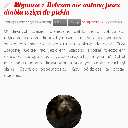
Młynarze z Dobrzan nie zostaną przez
diabła wzięci do piekła
Ten wpis został opublikowany
16 stycznia 2012
przez %s
Miejsca
Osoby
W dawnych czasach doniesiono diabłu, że w Dobrzanach
młynarze, piekarze i kupcy byli oszustami. Postanowił wówczas,
że jednego młynarza z tego miasta zabierze do piekła. Przy
Żołędnej Górze nad jeziorem Szadzko spotkał wieczorem
człowieka, którego zapytał: „Gdzie znajdę tutaj młynarza?” Diabeł
miał końskie kopyto i krowi ogon, a przy tym okropnie cuchnął
siarką. Człowiek odpowiedział: „Gdy pójdziesz tą drogą,
dojdziesz […]