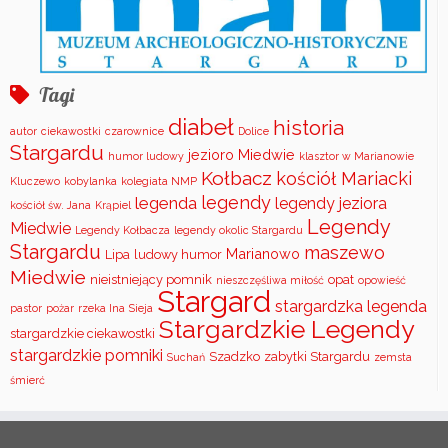
Tagi
diabeł
historia
autor
ciekawostki
czarownice
Dolice
Stargardu
jezioro Miedwie
humor ludowy
klasztor w Marianowie
Kołbacz
kościół Mariacki
Kluczewo
kobylanka
kolegiata NMP
legendy
legenda
legendy jeziora
kościół św. Jana
Krąpiel
Legendy
Miedwie
Legendy Kołbacza
legendy okolic Stargardu
Stargardu
maszewo
Marianowo
Lipa
ludowy humor
Miedwie
nieistniejący pomnik
opat
nieszczęśliwa miłość
opowieść
Stargard
stargardzka legenda
pastor
pożar
rzeka Ina
Sieja
Stargardzkie Legendy
stargardzkie ciekawostki
stargardzkie pomniki
Szadzko
zabytki Stargardu
Suchań
zemsta
śmierć