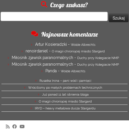
Czego szukasz?
Szukaj:
Najnowsze komentarze
Artur Kosieradzki
-
Wolde Albrechts
renoirdaniel
-
O magii chroniącej miasto Stargard
Miłośnik zjawisk paranormalnych
-
Duchy przy Kolegiacie NMP
Miłośnik zjawisk paranormalnych
-
Duchy przy Kolegiacie NMP
Panda
-
Wolde Albrechts
Rusałka Inina – pani wód i pamięci
Wrócilismy po małych problemach technicznych
Już ponad 11 lat istnienia bloga
O magii chroniącej miasto Stargard
IRYD – heavy metalowa dusza Stargardu