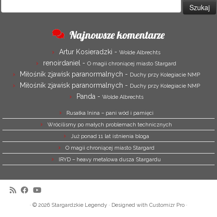
Szukaj:
Najnowsze komentarze
Artur Kosieradzki
-
Wolde Albrechts
renoirdaniel
-
O magii chroniącej miasto Stargard
Miłośnik zjawisk paranormalnych
-
Duchy przy Kolegiacie NMP
Miłośnik zjawisk paranormalnych
-
Duchy przy Kolegiacie NMP
Panda
-
Wolde Albrechts
Rusałka Inina – pani wód i pamięci
Wrócilismy po małych problemach technicznych
Już ponad 11 lat istnienia bloga
O magii chroniącej miasto Stargard
IRYD – heavy metalowa dusza Stargardu
·
© 2026
Stargardzkie Legendy
·
Designed with
Customizr Pro
·