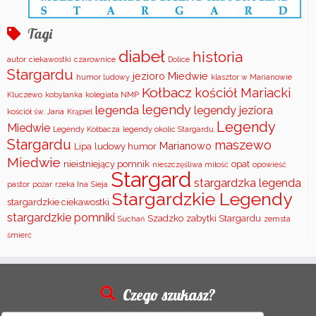
Tagi
diabeł
historia
autor
ciekawostki
czarownice
Dolice
Stargardu
jezioro Miedwie
humor ludowy
klasztor w Marianowie
Kołbacz
kościół Mariacki
Kluczewo
kobylanka
kolegiata NMP
legendy
legenda
legendy jeziora
kościół św. Jana
Krąpiel
Legendy
Miedwie
Legendy Kołbacza
legendy okolic Stargardu
Stargardu
maszewo
Marianowo
Lipa
ludowy humor
Miedwie
nieistniejący pomnik
opat
nieszczęśliwa miłość
opowieść
Stargard
stargardzka legenda
pastor
pożar
rzeka Ina
Sieja
Stargardzkie Legendy
stargardzkie ciekawostki
stargardzkie pomniki
Szadzko
zabytki Stargardu
Suchań
zemsta
śmierć
Czego szukasz?