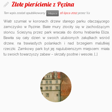
Złote pierścienie z Pęzina
Ten wpis został opublikowany
16 lipca 2012
przez %s
Miejsca
Wiatr szumiał w koronach drzew starego parku otaczającego
zamczysko w Pęzinie. Białe mury złociły się w zachodzącym
słońcu. Ścieżyną przez park wracała do domu hrabianka Eliza.
Bawiła się cały dzień w swoich ulubionych zakątkach wśród
drzew, na trawiastych polankach i nad brzegiem malutkiej
rzeczki. Zamkowy park był jej najulubieńszym miejscem: miała
tu swoich towarzyszy zabaw – skrzaty psotne i wesołe, […]