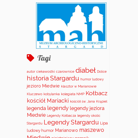
Tagi
diabeł
autor
ciekawostki
czarownice
Dolice
historia Stargardu
humor ludowy
jezioro Miedwie
klasztor w Marianowie
Kołbacz
Kluczewo
kobylanka
kolegiata NMP
kościół Mariacki
kościół św. Jana
Krąpiel
legendy
legenda
legendy jeziora
Miedwie
Legendy Kołbacza
legendy okolic
Legendy Stargardu
Lipa
Stargardu
maszewo
Marianowo
ludowy humor
Miedwie