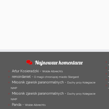
Najnowsze komentarze
Artur Kosieradzki
-
Wolde Albrechts
renoirdaniel
-
O magii chroniącej miasto Stargard
Miłośnik zjawisk paranormalnych
-
Duchy przy Kolegiacie
NMP
Miłośnik zjawisk paranormalnych
-
Duchy przy Kolegiacie
NMP
Panda
-
Wolde Albrechts