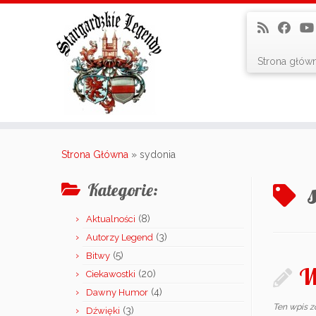
Strona głów
Skip
to
Strona Główna
»
sydonia
content
Kategorie:
(8)
Aktualności
(3)
Autorzy Legend
(5)
Bitwy
W
(20)
Ciekawostki
(4)
Dawny Humor
Ten wpis z
(3)
Dźwięki