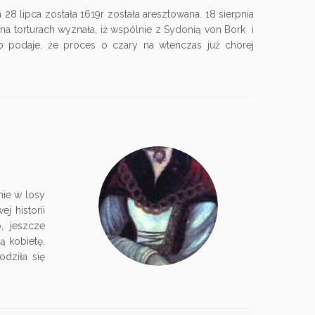
28 lipca została 1619r została aresztowana. 18 sierpnia
na torturach wyznała, iż wspólnie z Sydonią von Bork i
ło podaje, że proces o czary na wtenczas już chorej
nie w losy
j historii
, jeszcze
ą kobietę.
dziła się