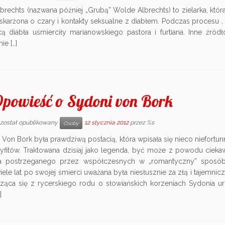
rechts (nazwana później „Grubą” Wolde Albrechts) to zielarka, która 
skarżona o czary i kontakty seksualne z diabłem. Podczas procesu , 
 diabła uśmierciły marianowskiego pastora i furtiana. Inne źród
ie […]
powieść o Sydoni von Bork
 został opublikowany
12 stycznia 2012
przez %s
Osoby
 Von Bork była prawdziwą postacią, która wpisała się nieco niefortun
yfitów. Traktowana dzisiaj jako legenda, być może z powodu ciekawe
cia postrzeganego przez współczesnych w „romantyczny” sposób
ele lat po swojej śmierci uważana była niesłusznie za złą i tajemnicz
ca się z rycerskiego rodu o słowiańskich korzeniach Sydonia uro
]