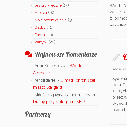
(13)
Jezioro Miedwie
Wolde Alb
została o
(60)
Miejsca
z pomocą
(5)
Moje przemyślenia
psychiczn
(41)
Osoby
(8)
Pomniki
(20)
Zabytki
Najnowsze Komentarze
O
Artur Kosieradzki
-
Wolde
Ten wpis
Albrechts
Sydonia
renoirdaniel
-
O magii chroniącej
rodu Gr
miasto Stargard
jej ży
Miłośnik zjawisk paranormalnych
-
przez wi
Duchy przy Kolegiacie NMP
Wywodzą
około […
Partnerzy