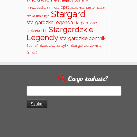
nieistniejący pomnik
opat
nieszczęśliwa miłość
opowieść
pastor
pożar
Stargard
rzeka Ina
Sieja
stargardzka legenda
stargardzkie
Stargardzkie
ciekawostki
Legendy
stargardzkie pomniki
Szadzko
zabytki Stargardu
Suchań
zemsta
śmierć
Czego szukasz?
Szukaj: