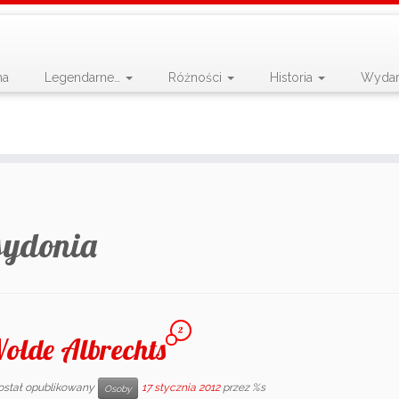
na
Legendarne…
Różności
Historia
Wydar
sydonia
2
olde Albrechts
ostał opublikowany
17 stycznia 2012
przez %s
Osoby