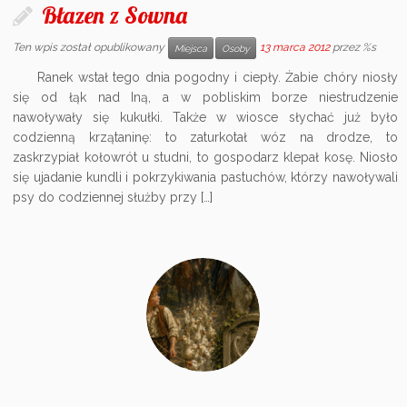
Błazen z Sowna
Ten wpis został opublikowany
13 marca 2012
przez %s
Miejsca
Osoby
Ranek wstał tego dnia pogodny i ciepły. Żabie chóry niosły
się od łąk nad Iną, a w pobliskim borze niestrudzenie
nawoływały się kukułki. Także w wiosce słychać już było
codzienną krzątaninę: to zaturkotał wóz na drodze, to
zaskrzypiał kołowrót u studni, to gospodarz klepał kosę. Niosło
się ujadanie kundli i pokrzykiwania pastuchów, którzy nawoływali
psy do codziennej służby przy […]