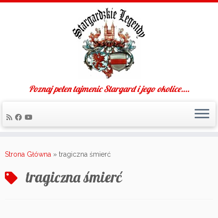
Poznaj pełen tajmenic Stargard i jego okolice….
Skip
to
Strona Główna
»
tragiczna śmierć
content
tragiczna śmierć