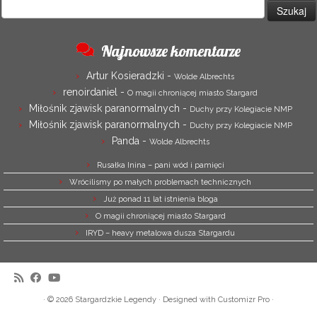
Szukaj:
Najnowsze komentarze
Artur Kosieradzki
-
Wolde Albrechts
renoirdaniel
-
O magii chroniącej miasto Stargard
Miłośnik zjawisk paranormalnych
-
Duchy przy Kolegiacie NMP
Miłośnik zjawisk paranormalnych
-
Duchy przy Kolegiacie NMP
Panda
-
Wolde Albrechts
Rusałka Inina – pani wód i pamięci
Wrócilismy po małych problemach technicznych
Już ponad 11 lat istnienia bloga
O magii chroniącej miasto Stargard
IRYD – heavy metalowa dusza Stargardu
·
© 2026
Stargardzkie Legendy
·
Designed with
Customizr Pro
·