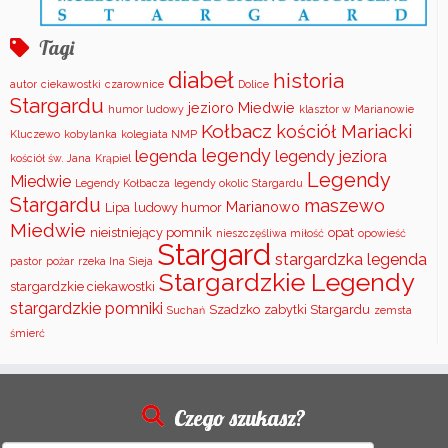
Tagi
diabeł
historia
autor
ciekawostki
czarownice
Dolice
Stargardu
jezioro Miedwie
humor ludowy
klasztor w Marianowie
Kołbacz
kościół Mariacki
Kluczewo
kobylanka
kolegiata NMP
legendy
legenda
legendy jeziora
kościół św. Jana
Krąpiel
Legendy
Miedwie
Legendy Kołbacza
legendy okolic Stargardu
Stargardu
maszewo
Marianowo
Lipa
ludowy humor
Miedwie
nieistniejący pomnik
opat
nieszczęśliwa miłość
opowieść
Stargard
stargardzka legenda
pastor
pożar
rzeka Ina
Sieja
Stargardzkie Legendy
stargardzkie ciekawostki
stargardzkie pomniki
Szadzko
zabytki Stargardu
Suchań
zemsta
śmierć
Czego szukasz?