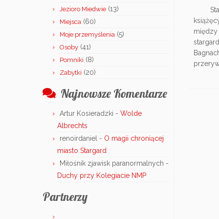
(13)
Jezioro Miedwie
Stary 
książęc
(60)
Miejsca
między
(5)
Moje przemyślenia
stargar
(41)
Osoby
Bagnach
(8)
Pomniki
przeryw
(20)
Zabytki
Najnowsze Komentarze
Artur Kosieradzki
-
Wolde
Albrechts
renoirdaniel
-
O magii chroniącej
miasto Stargard
Miłośnik zjawisk paranormalnych
-
Duchy przy Kolegiacie NMP
Partnerzy