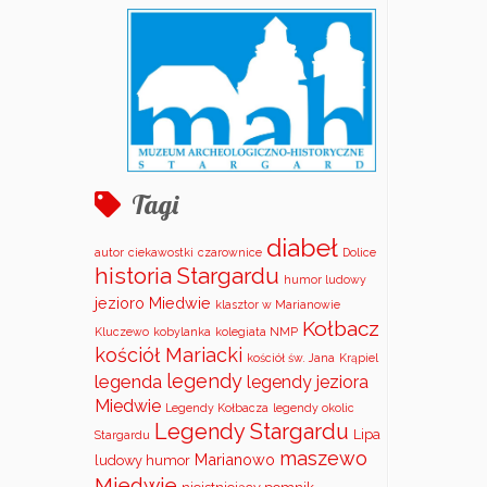
Tagi
diabeł
autor
ciekawostki
czarownice
Dolice
historia Stargardu
humor ludowy
jezioro Miedwie
klasztor w Marianowie
Kołbacz
Kluczewo
kobylanka
kolegiata NMP
kościół Mariacki
kościół św. Jana
Krąpiel
legendy
legenda
legendy jeziora
Miedwie
Legendy Kołbacza
legendy okolic
Legendy Stargardu
Lipa
Stargardu
maszewo
Marianowo
ludowy humor
Miedwie