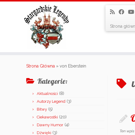
Strona głów
Skip
to
Strona Główna
»
von Eberstein
content
Kategorie:
(8)
Aktualności
(3)
Autorzy Legend
(5)
Bitwy
O
(20)
Ciekawostki
(4)
Dawny Humor
Ten wpis
(3)
Dźwięki