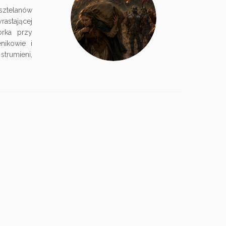
sztelanów
astającej
rka przy
nikowie i
trumieni,