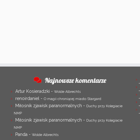
Najnowsze komentarze
Artur Kosieradzki
-
Wolde Albrechts
renoirdaniel
-
O magii chroniącej miasto Stargard
Miłośnik zjawisk paranormalnych
-
Duchy przy Kolegiacie
NMP
Miłośnik zjawisk paranormalnych
-
Duchy przy Kolegiacie
NMP
Panda
-
Wolde Albrechts