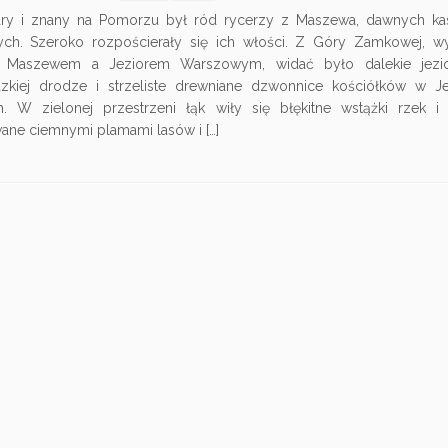
i znany na Pomorzu był ród rycerzy z Maszewa, dawnych ka
ych. Szeroko rozpościerały się ich włości. Z Góry Zamkowej, wyr
 Maszewem a Jeziorem Warszowym, widać było dalekie jezio
dzkiej drodze i strzeliste drewniane dzwonnice kościółków w Je
. W zielonej przestrzeni łąk wiły się błękitne wstążki rzek i s
ane ciemnymi plamami lasów i […]