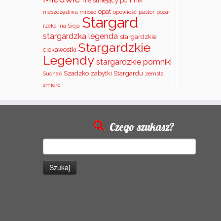
nieistniejący pomnik
opat
nieszczęśliwa miłość
opowieść
pastor
pożar
Stargard
rzeka Ina
Sieja
stargardzka legenda
stargardzkie
Stargardzkie
ciekawostki
Legendy
stargardzkie pomniki
Szadzko
zabytki Stargardu
Suchań
zemsta
śmierć
Czego szukasz?
Szukaj: