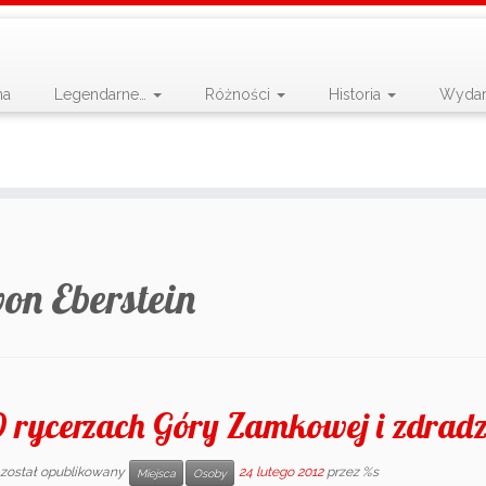
na
Legendarne…
Różności
Historia
Wydar
von Eberstein
 rycerzach Góry Zamkowej i zdradz
 został opublikowany
24 lutego 2012
przez %s
Miejsca
Osoby