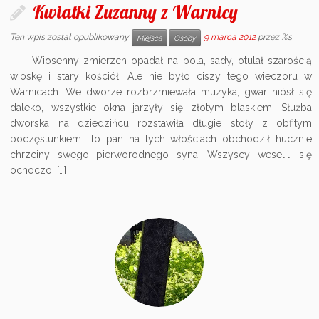
Kwiatki Zuzanny z Warnicy
Ten wpis został opublikowany
9 marca 2012
przez %s
Miejsca
Osoby
Wiosenny zmierzch opadał na pola, sady, otulał szarością
wioskę i stary kościół. Ale nie było ciszy tego wieczoru w
Warnicach. We dworze rozbrzmiewała muzyka, gwar niósł się
daleko, wszystkie okna jarzyły się złotym blaskiem. Służba
dworska na dziedzińcu rozstawiła długie stoły z obfitym
poczęstunkiem. To pan na tych włościach obchodził hucznie
chrzciny swego pierworodnego syna. Wszyscy weselili się
ochoczo, […]