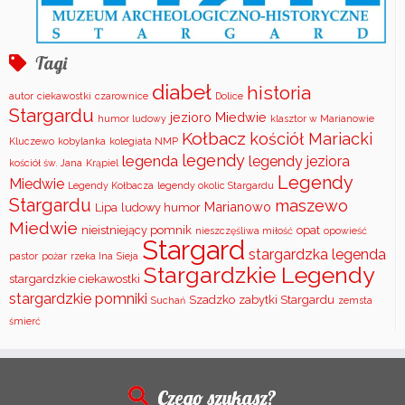
Tagi
diabeł
historia
autor
ciekawostki
czarownice
Dolice
Stargardu
jezioro Miedwie
humor ludowy
klasztor w Marianowie
Kołbacz
kościół Mariacki
Kluczewo
kobylanka
kolegiata NMP
legendy
legenda
legendy jeziora
kościół św. Jana
Krąpiel
Legendy
Miedwie
Legendy Kołbacza
legendy okolic Stargardu
Stargardu
maszewo
Marianowo
Lipa
ludowy humor
Miedwie
nieistniejący pomnik
opat
nieszczęśliwa miłość
opowieść
Stargard
stargardzka legenda
pastor
pożar
rzeka Ina
Sieja
Stargardzkie Legendy
stargardzkie ciekawostki
stargardzkie pomniki
Szadzko
zabytki Stargardu
Suchań
zemsta
śmierć
Czego szukasz?