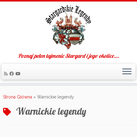
Poznaj pełen tajmenic Stargard i jego okolice….
Skip
to
Strona Główna
»
Warnickie legendy
content
Warnickie legendy