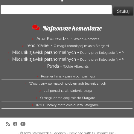
Szukaj:
Najnowsze komentarze
Artur Kosieradzki
-
Wolde Albrechts
renoirdaniel
-
O magii chroniącej miasto Stargard
Miłośnik zjawisk paranormalnych
-
Duchy przy Kolegiacie NMP
Miłośnik zjawisk paranormalnych
-
Duchy przy Kolegiacie NMP
Panda
-
Wolde Albrechts
Rusałka Inina – pani wód i pamięci
Wrócilismy po małych problemach technicznych
Już ponad 11 lat istnienia bloga
O magii chroniącej miasto Stargard
IRYD – heavy metalowa dusza Stargardu
·
© 2026
Stargardzkie Legendy
·
Designed with
Customizr Pro
·