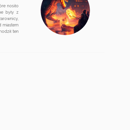
óre nosiło
ane były z
arownicy,
ad miastem
hodził ten