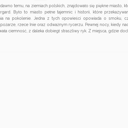
dawno temu, na ziemiach polskich, znajdowało się piękne miasto, kt
argard. Było to miasto pełne tajemnic i historii, które przekazyw
ia na pokolenie. Jedna z tych opowieści opowiada o smoku, cz
 pożarze, rzece Inie oraz odważnym rycerzu. Pewnej nocy, kiedy n
ała ciemność, z daleka dobiegł straszliwy ryk. Z miejsca, gdzie doc