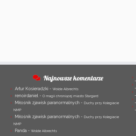
Najnowsze komentarze
Artur Kosieradzki
-
Wolde Albrechts
renoirdaniel
-
O magii chroniącej miasto Stargard
Miłośnik zjawisk paranormalnych
-
Duchy przy Kolegiacie
NMP
Miłośnik zjawisk paranormalnych
-
Duchy przy Kolegiacie
NMP
Panda
-
Wolde Albrechts