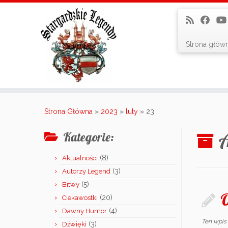
Strona głów
Skip
to
Strona Główna
»
2023
»
luty
»
23
content
A
Kategorie:
(8)
Aktualności
(3)
Autorzy Legend
(5)
Bitwy
O
(20)
Ciekawostki
(4)
Dawny Humor
Ten wpis
(3)
Dźwięki