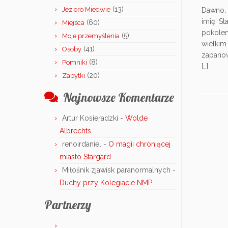
(13)
Jezioro Miedwie
Dawno, 
imię St
(60)
Miejsca
pokolen
(5)
Moje przemyślenia
wielkim
(41)
Osoby
zapanow
(8)
Pomniki
[…]
(20)
Zabytki
Najnowsze Komentarze
Artur Kosieradzki
-
Wolde
Albrechts
renoirdaniel
-
O magii chroniącej
miasto Stargard
Miłośnik zjawisk paranormalnych
-
Duchy przy Kolegiacie NMP
Partnerzy