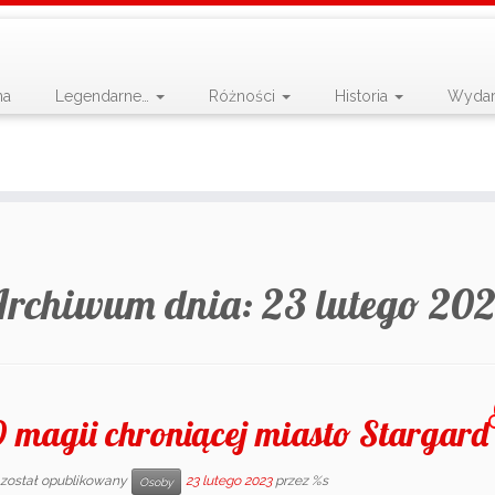
na
Legendarne…
Różności
Historia
Wydar
rchiwum dnia:
23 lutego 20
 magii chroniącej miasto Stargard
 został opublikowany
23 lutego 2023
przez %s
Osoby