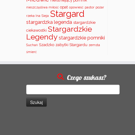
nieistniejący pomnik
opat
nieszczęśliwa miłość
opowieść
pastor
pożar
Stargard
rzeka Ina
Sieja
stargardzka legenda
stargardzkie
Stargardzkie
ciekawostki
Legendy
stargardzkie pomniki
Szadzko
zabytki Stargardu
Suchań
zemsta
śmierć
Czego szukasz?
Szukaj: