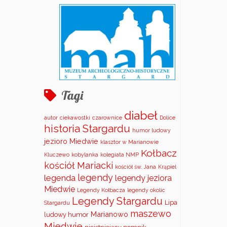
Tagi
diabeł
autor
ciekawostki
czarownice
Dolice
historia Stargardu
humor ludowy
jezioro Miedwie
klasztor w Marianowie
Kołbacz
Kluczewo
kobylanka
kolegiata NMP
kościół Mariacki
kościół św. Jana
Krąpiel
legendy
legenda
legendy jeziora
Miedwie
Legendy Kołbacza
legendy okolic
Legendy Stargardu
Lipa
Stargardu
maszewo
Marianowo
ludowy humor
Miedwie