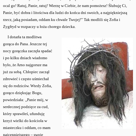
ocal go! Ratuj, Panie, ratuj! Wierzę w Ciebie, że nam pomożesz! Ślubuję Ci,
Panie, być dobra i litościwa dla ludzi do końca dni swoich, a najpiękniejszą
rzecz, jaką posiadam, oddam ku chwale Twojej!” Tak modlili się Zofia i
Zygfryd w rozpaczy u łoża chorego dziecka.
I dotarła ta modlitwa
gorąca do Pana. Jeszcze tej
nocy gorączka zaczęła spadać
i po kilku dniach wiadomo
było, że Arno najgorsze ma
już za sobą. Chłopiec zaczął
zdrowieć i często uśmiechał
się do rodziców. Wtedy Zofia,
gorąco dziękując Bogu,
powiedziała: „Panie mój, w
serdecznej podzięce za cud,
który sprawiłeś, ufunduję
krzyż wielki do kościoła w
miasteczku i oddam, co mam
najcenniejszego – swoje