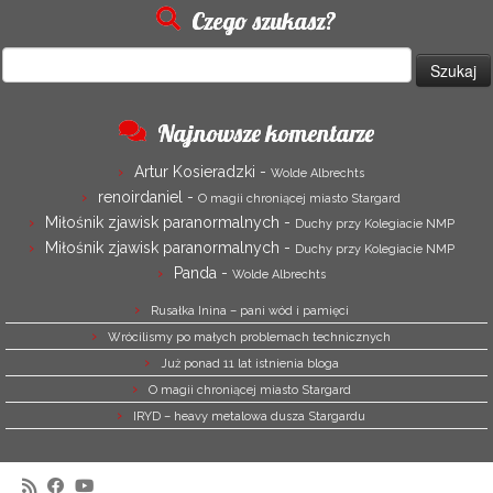
Czego szukasz?
Szukaj:
Najnowsze komentarze
Artur Kosieradzki
-
Wolde Albrechts
renoirdaniel
-
O magii chroniącej miasto Stargard
Miłośnik zjawisk paranormalnych
-
Duchy przy Kolegiacie NMP
Miłośnik zjawisk paranormalnych
-
Duchy przy Kolegiacie NMP
Panda
-
Wolde Albrechts
Rusałka Inina – pani wód i pamięci
Wrócilismy po małych problemach technicznych
Już ponad 11 lat istnienia bloga
O magii chroniącej miasto Stargard
IRYD – heavy metalowa dusza Stargardu