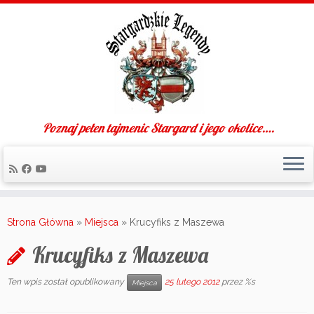
Poznaj pełen tajmenic Stargard i jego okolice….
Skip
to
Strona Główna
»
Miejsca
»
Krucyfiks z Maszewa
content
Krucyfiks z Maszewa
Ten wpis został opublikowany
25 lutego 2012
przez %s
Miejsca