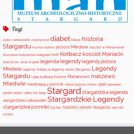
Tagi
diabeł
historia
autor
ciekawostki
czarownice
Dolice
Stargardu
jezioro Miedwie
humor ludowy
klasztor w Marianowie
Kołbacz
kościół Mariacki
Kluczewo
kobylanka
kolegiata NMP
legendy
legenda
legendy jeziora
kościół św. Jana
Krąpiel
Legendy
Miedwie
Legendy Kołbacza
legendy okolic Stargardu
Stargardu
maszewo
Marianowo
Lipa
ludowy humor
Miedwie
nieistniejący pomnik
opat
nieszczęśliwa miłość
opowieść
Stargard
stargardzka legenda
pastor
pożar
rzeka Ina
Sieja
Stargardzkie Legendy
stargardzkie ciekawostki
stargardzkie pomniki
Szadzko
zabytki Stargardu
Suchań
zemsta
śmierć