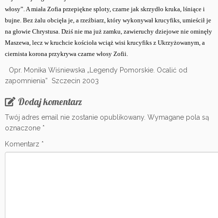
włosy”. A miała Zofia przepiękne sploty, czarne jak skrzydło kruka, lśniące i
bujne. Bez żalu obcięła je, a rzeźbiarz, który wykonywał krucyfiks, umieścił je
na głowie Chrystusa. Dziś nie ma już zamku, zawieruchy dziejowe nie ominęły
Maszewa, lecz w kruchcie kościoła wciąż wisi krucyfiks z Ukrzyżowanym, a
ciernista korona przykrywa czarne włosy Zofii.
Opr. Monika Wiśniewska „Legendy Pomorskie. Ocalić od
zapomnienia” Szczecin 2003
Dodaj komentarz
Twój adres email nie zostanie opublikowany.
Wymagane pola są
oznaczone
*
Komentarz
*