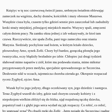
Księżyc w tę noc czerwcową świecił jasno, srebrnym światłem oblewając
zameczek na wzgórzu, dachy domów, kościółek i mury obronne Maszewa.
Wszędzie cisza była, czasem tylko gdzieś sennie pies zaszczekał lub zadudniły
kroki straży miejskiej, pilnującej miejskich murów. Wszyscy spali, zmęczeni
całym dniem pracy. Na zamku okna jednej z izb wskazywały, że ktoś tam
czuwa. Rzeczywiście, nie spała Zofia, pani tego zameczku oraz niania
Marynia. Siedziały pochylone nad łożem, w którym leżało dziecko,
płowowłosy Arno, synek Zofii. Chory był bardzo, gorączką płonęła jego
twarzyczka, oczy błądziły bezładnie po izbie. Chłopiec już drugi tydzień
słabował mimo naparów z ziół, które mu podawała niania, mimo mikstur
przygotowanych przez medyka, specjalnie sprowadzonego ze Szczecina.
Dosłownie nikł w oczach, tajemnicza choroba zżerała go. Okropnie rozpaczał
rycerz Zygfryd, ojciec Arna.
Wszak był to jego jedyny, długo oczekiwany syn, jego dziedzic i następca.
Teraz Zygfryd wszedł do izby, gdzie nad chorym czuwały kobiety i z
niepokojem wielkim zbliżył się do łóżka, ujął rozpaloną rączkę dziecka,
popatrzył nań i z głębi jego serca wydarł się jęk rozpaczy. Co robić, co robić,
by uratować syna? Po chwili rzeki do Zofii: „Jutro pojadę do Szczecina i padnę