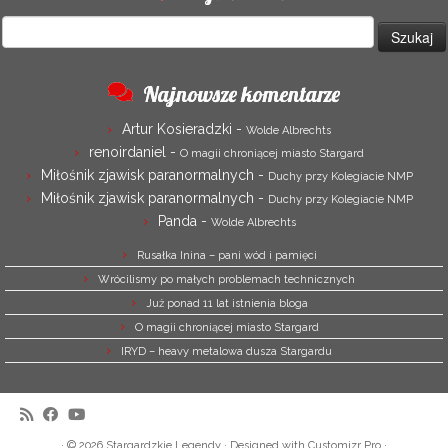
Szukaj:
Najnowsze komentarze
Artur Kosieradzki
-
Wolde Albrechts
renoirdaniel
-
O magii chroniącej miasto Stargard
Miłośnik zjawisk paranormalnych
-
Duchy przy Kolegiacie NMP
Miłośnik zjawisk paranormalnych
-
Duchy przy Kolegiacie NMP
Panda
-
Wolde Albrechts
Rusałka Inina – pani wód i pamięci
Wrócilismy po małych problemach technicznych
Już ponad 11 lat istnienia bloga
O magii chroniącej miasto Stargard
IRYD – heavy metalowa dusza Stargardu
·
© 2026
Stargardzkie Legendy
·
Designed with
Customizr Pro
·