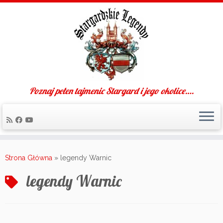
Poznaj pełen tajmenic Stargard i jego okolice….
Skip
to
Strona Główna
»
legendy Warnic
content
legendy Warnic