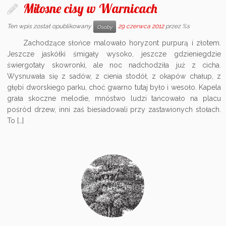
Miłosne cisy w Warnicach
Ten wpis został opublikowany
29 czerwca 2012
przez %s
Osoby
Zachodzące słońce malowało horyzont purpurą i złotem.
Jeszcze jaskółki śmigały wysoko, jeszcze gdzieniegdzie
świergotały skowronki, ale noc nadchodziła już z cicha.
Wysnuwała się z sadów, z cienia stodół, z okapów chałup, z
głębi dworskiego parku, choć gwarno tutaj było i wesoło. Kapela
grała skoczne melodie, mnóstwo ludzi tańcowało na placu
pośród drzew, inni zaś biesiadowali przy zastawionych stołach.
To […]