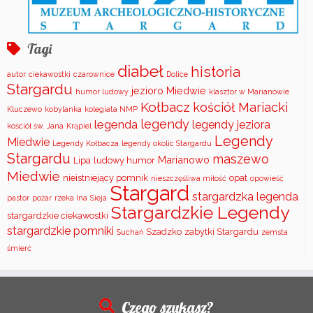
Tagi
diabeł
historia
autor
ciekawostki
czarownice
Dolice
Stargardu
jezioro Miedwie
humor ludowy
klasztor w Marianowie
Kołbacz
kościół Mariacki
Kluczewo
kobylanka
kolegiata NMP
legendy
legenda
legendy jeziora
kościół św. Jana
Krąpiel
Legendy
Miedwie
Legendy Kołbacza
legendy okolic Stargardu
Stargardu
maszewo
Marianowo
Lipa
ludowy humor
Miedwie
nieistniejący pomnik
opat
nieszczęśliwa miłość
opowieść
Stargard
stargardzka legenda
pastor
pożar
rzeka Ina
Sieja
Stargardzkie Legendy
stargardzkie ciekawostki
stargardzkie pomniki
Szadzko
zabytki Stargardu
Suchań
zemsta
śmierć
Czego szukasz?