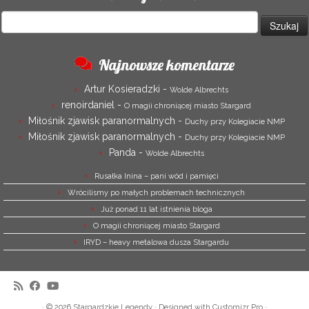
Szukaj:
Najnowsze komentarze
Artur Kosieradzki
-
Wolde Albrechts
renoirdaniel
-
O magii chroniącej miasto Stargard
Miłośnik zjawisk paranormalnych
-
Duchy przy Kolegiacie NMP
Miłośnik zjawisk paranormalnych
-
Duchy przy Kolegiacie NMP
Panda
-
Wolde Albrechts
Rusałka Inina – pani wód i pamięci
Wrócilismy po małych problemach technicznych
Już ponad 11 lat istnienia bloga
O magii chroniącej miasto Stargard
IRYD – heavy metalowa dusza Stargardu
·
© 2026
Stargardzkie Legendy
·
Designed with
Customizr Pro
·