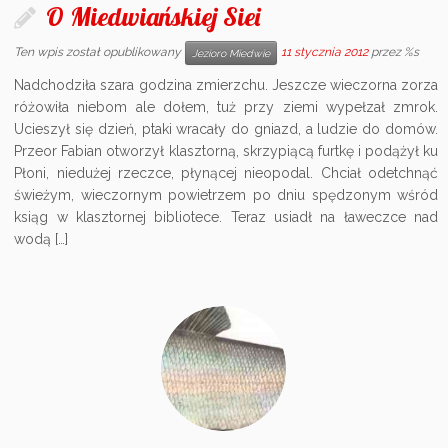
O Miedwiańskiej Siei
Ten wpis został opublikowany
11 stycznia 2012
przez %s
Jezioro Miedwie
Nadchodziła szara godzina zmierzchu. Jeszcze wieczorna zorza
różowiła niebom ale dołem, tuż przy ziemi wypełzał zmrok.
Ucieszył się dzień, ptaki wracały do gniazd, a ludzie do domów.
Przeor Fabian otworzył klasztorną, skrzypiącą furtkę i podążył ku
Płoni, niedużej rzeczce, płynącej nieopodal. Chciał odetchnąć
świeżym, wieczornym powietrzem po dniu spędzonym wśród
ksiąg w klasztornej bibliotece. Teraz usiadł na ławeczce nad
wodą […]