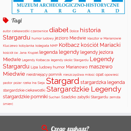
Tagi
diabeł
historia
autor
ciekawostki
czarownice
Dolice
Stargardu
jezioro Miedwie
humor ludowy
klasztor w Marianowie
Kołbacz
kościół Mariacki
Kluczewo
kobylanka
kolegiata NMP
legendy
legenda
legendy jeziora
kościół św. Jana
Krąpiel
Legendy
Miedwie
Legendy Kołbacza
legendy okolic Stargardu
Stargardu
maszewo
Marianowo
Lipa
ludowy humor
Miedwie
nieistniejący pomnik
opat
nieszczęśliwa miłość
opowieść
Stargard
stargardzka legenda
pastor
pożar
rzeka Ina
Sieja
Stargardzkie Legendy
stargardzkie ciekawostki
stargardzkie pomniki
Szadzko
zabytki Stargardu
Suchań
zemsta
śmierć
Czego szukasz?