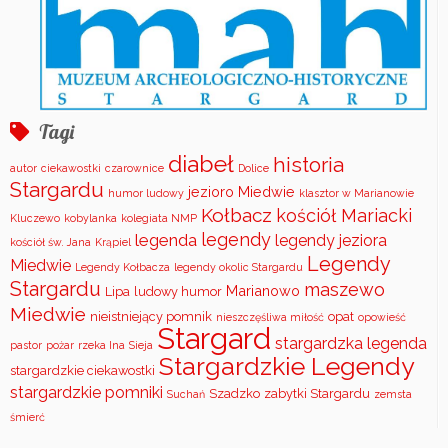
Tagi
diabeł
historia
autor
ciekawostki
czarownice
Dolice
Stargardu
jezioro Miedwie
humor ludowy
klasztor w Marianowie
Kołbacz
kościół Mariacki
Kluczewo
kobylanka
kolegiata NMP
legendy
legenda
legendy jeziora
kościół św. Jana
Krąpiel
Legendy
Miedwie
Legendy Kołbacza
legendy okolic Stargardu
Stargardu
maszewo
Marianowo
Lipa
ludowy humor
Miedwie
nieistniejący pomnik
opat
nieszczęśliwa miłość
opowieść
Stargard
stargardzka legenda
pastor
pożar
rzeka Ina
Sieja
Stargardzkie Legendy
stargardzkie ciekawostki
stargardzkie pomniki
Szadzko
zabytki Stargardu
Suchań
zemsta
śmierć