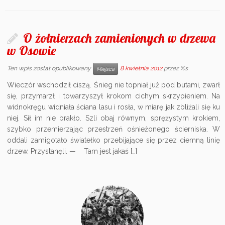
O żołnierzach zamienionych w drzewa
w Osowie
Ten wpis został opublikowany
8 kwietnia 2012
przez %s
Miejsca
Wieczór wschodził ciszą. Śnieg nie topniał już pod butami, zwarł
się, przymarzł i towarzyszył krokom cichym skrzypieniem. Na
widnokręgu widniała ściana lasu i rosła, w miarę jak zbliżali się ku
niej. Sił im nie brakło. Szli obaj równym, sprężystym krokiem,
szybko przemierzając przestrzeń ośnieżonego ścierniska. W
oddali zamigotało światełko przebijające się przez ciemną linię
drzew. Przystanęli. — Tam jest jakaś […]