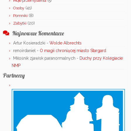
(5)
Moje przemyślenia
(41)
Osoby
(8)
Pomniki
(20)
Zabytki
Najnowsze Komentarze
Artur Kosieradzki
-
Wolde Albrechts
renoirdaniel
-
O magii chroniącej miasto Stargard
Miłośnik zjawisk paranormalnych
-
Duchy przy Kolegiacie
NMP
Partnerzy