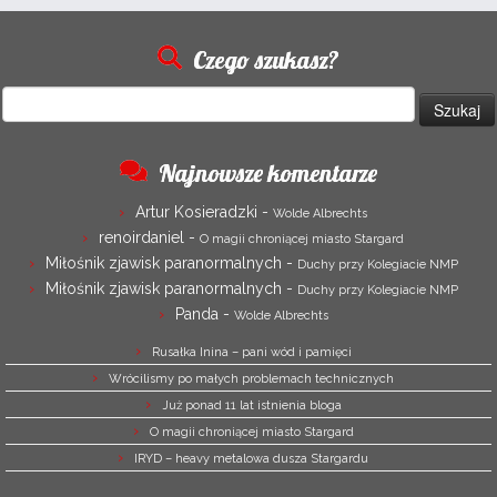
Czego szukasz?
Szukaj:
Najnowsze komentarze
Artur Kosieradzki
-
Wolde Albrechts
renoirdaniel
-
O magii chroniącej miasto Stargard
Miłośnik zjawisk paranormalnych
-
Duchy przy Kolegiacie NMP
Miłośnik zjawisk paranormalnych
-
Duchy przy Kolegiacie NMP
Panda
-
Wolde Albrechts
Rusałka Inina – pani wód i pamięci
Wrócilismy po małych problemach technicznych
Już ponad 11 lat istnienia bloga
O magii chroniącej miasto Stargard
IRYD – heavy metalowa dusza Stargardu