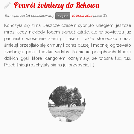
Powrót żołnierzy do Rekowa
Ten wpis został opublikowany
10 lipca 2012
przez %s
Miejsca
Kończyła się zima. Jeszcze czasem sypnęło śniegiem, jeszcze
mróz kiedy niekiedy lodem skuwał kałuże, ale w powietrzu już
pachniało wiosennie ziemią i lasem. Także słoneczko coraz
śmielej przebijało się chmury i coraz dłużej i mocniej ogrzewało
zziębnięte pola i ludzkie sadyby. Po niebie przepływały klucze
dzikich gęsi, które klangorem oznajmiały, że wiosna tuż, tuż.
Przebiśniegi rozchylały się na jej przybycie, […]