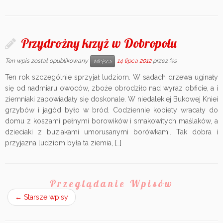
Przydrożny krzyż w Dobropolu
Ten wpis został opublikowany
14 lipca 2012
przez %s
Miejsca
Ten rok szczególnie sprzyjał ludziom. W sadach drzewa uginały
się od nadmiaru owoców, zboże obrodziło nad wyraz obficie, a i
ziemniaki zapowiadały się doskonale. W niedalekiej Bukowej Kniei
grzybów i jagód było w bród. Codziennie kobiety wracały do
domu z koszami pełnymi borowików i smakowitych maślaków, a
dzieciaki z buziakami umorusanymi borówkami. Tak dobra i
przyjazna ludziom była ta ziemia, […]
Przeglądanie Wpisów
←
Starsze wpisy