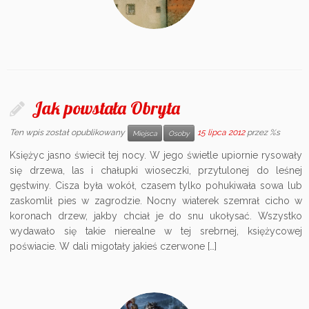
Jak powstała Obryta
Ten wpis został opublikowany
15 lipca 2012
przez %s
Miejsca
Osoby
Księżyc jasno świecił tej nocy. W jego świetle upiornie rysowały
się drzewa, las i chałupki wioseczki, przytulonej do leśnej
gęstwiny. Cisza była wokół, czasem tylko pohukiwała sowa lub
zaskomlił pies w zagrodzie. Nocny wiaterek szemrał cicho w
koronach drzew, jakby chciał je do snu ukołysać. Wszystko
wydawało się takie nierealne w tej srebrnej, księżycowej
poświacie. W dali migotały jakieś czerwone […]