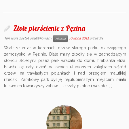
Złote pierścienie z Pęzina
Ten wpis został opublikowany
16 lipca 2012
przez %s
Miejsca
Wiatr szumiał w koronach drzew starego parku otaczającego
zamczysko w Pęzinie. Białe mury złociły się w zachodzącym
słońcu. Ścieżyną przez park wracała do domu hrabianka Eliza.
Bawiła się cały dzień w swoich ulubionych zakątkach wśród
drzew, na trawiastych polankach i nad brzegiem malutkiej
rzeczki. Zamkowy park był jej najulubieńszym miejscem: miała
tu swoich towarzyszy zabaw – skrzaty psotne i wesołe, […]