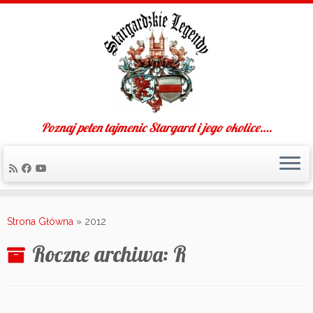
Poznaj pełen tajmenic Stargard i jego okolice….
Skip
to
Strona Główna
»
2012
content
Roczne archiwa:
R