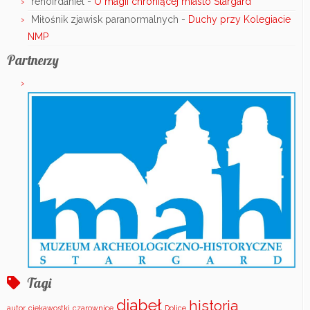
renoirdaniel
-
O magii chroniącej miasto Stargard
Miłośnik zjawisk paranormalnych
-
Duchy przy Kolegiacie
NMP
Partnerzy
Tagi
diabeł
historia
autor
ciekawostki
czarownice
Dolice