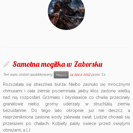
Samotna mogiłka w Zaborsku
Ten wpis został opublikowany
14 lipca 2012
przez %s
Miejsca
Rozszalała się straszliwa burza. Niebo zasnuło się mrocznymi
chmurami i cała ziemia pociemniała, jakby ktoś zasłonę wielką
nad nią rozpostarł. Grzmiało i błyskawice co chwila przecinały
granatowe niebo, gromy uderzały w struchlałą ziemię
bezustannie. Do tego lało okropnie, już nie deszcz, a
nieprzenikniona zasłona wody zalewała świat. Ludzie chowali się
przerażeni po chatach. Kobiety paliły świece przed świętymi
obrazami, a […]