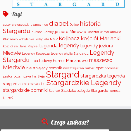
Tagi
diabeł
historia
autor
ciekawostki
czarownice
Dolice
Stargardu
jezioro Miedwie
humor ludowy
klasztor w Marianowie
Kołbacz
kościół Mariacki
Kluczewo
kobylanka
kolegiata NMP
legendy
legenda
legendy jeziora
kościół św. Jana
Krąpiel
Legendy
Miedwie
Legendy Kołbacza
legendy okolic Stargardu
Stargardu
maszewo
Marianowo
Lipa
ludowy humor
Miedwie
nieistniejący pomnik
opat
nieszczęśliwa miłość
opowieść
Stargard
stargardzka legenda
pastor
pożar
rzeka Ina
Sieja
Stargardzkie Legendy
stargardzkie ciekawostki
stargardzkie pomniki
Szadzko
zabytki Stargardu
Suchań
zemsta
śmierć
Czego szukasz?