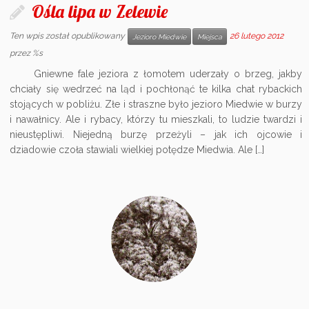
Ośla lipa w Zelewie
Ten wpis został opublikowany
26 lutego 2012
Jezioro Miedwie
Miejsca
przez %s
Gniewne fale jeziora z łomotem uderzały o brzeg, jakby
chciały się wedrzeć na ląd i pochłonąć te kilka chat rybackich
stojących w pobliżu. Złe i straszne było jezioro Miedwie w burzy
i nawałnicy. Ale i rybacy, którzy tu mieszkali, to ludzie twardzi i
nieustępliwi. Niejedną burzę przeżyli – jak ich ojcowie i
dziadowie czoła stawiali wielkiej potędze Miedwia. Ale […]