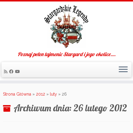
Poznaj pełen tajmenic Stargard i jego okolice….
Skip
to
Strona Główna
»
2012
»
luty
»
26
content
Archiwum dnia:
26 lutego 2012