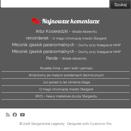
Szukaj:
Najnowsze komentarze
Artur Kosieradzki
-
Wolde Albrechts
renoirdaniel
-
O magii chroniącej miasto Stargard
Miłośnik zjawisk paranormalnych
-
Duchy przy Kolegiacie NMP
Miłośnik zjawisk paranormalnych
-
Duchy przy Kolegiacie NMP
Panda
-
Wolde Albrechts
Rusałka Inina – pani wód i pamięci
Wrócilismy po małych problemach technicznych
Już ponad 11 lat istnienia bloga
O magii chroniącej miasto Stargard
IRYD – heavy metalowa dusza Stargardu
·
© 2026
Stargardzkie Legendy
·
Designed with
Customizr Pro
·