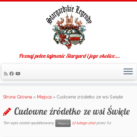
Poznaj pełen tajmenic Stargard i jego okolice….
Skip
to
Strona Główna
»
Miejsca
»
Cudowne źródełko ze wsi Święte
content
Cudowne źródełko ze wsi Święte
Ten wpis został opublikowany
27 lutego 2012
przez %s
Miejsca