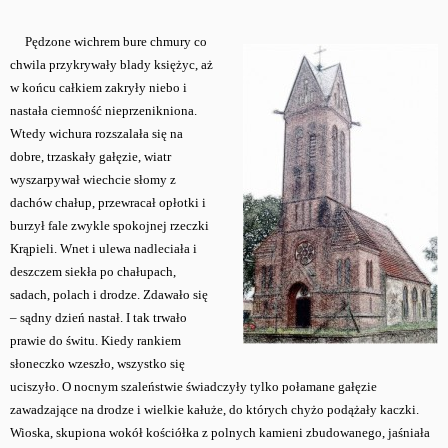
Pędzone wichrem bure chmury co
chwila przykrywały blady księżyc, aż
w końcu całkiem zakryły niebo i
nastała ciemność nieprzenikniona.
Wtedy wichura rozszalała się na
dobre, trzaskały gałęzie, wiatr
wyszarpywał wiechcie słomy z
dachów chałup, przewracał opłotki i
burzył fale zwykle spokojnej rzeczki
Krąpieli. Wnet i ulewa nadleciała i
deszczem siekła po chałupach,
sadach, polach i drodze. Zdawało się
– sądny dzień nastał. I tak trwało
prawie do świtu. Kiedy rankiem
słoneczko wzeszło, wszystko się
uciszyło. O nocnym szaleństwie świadczyły tylko połamane gałęzie
zawadzające na drodze i wielkie kałuże, do których chyżo podążały kaczki.
Wioska, skupiona wokół kościółka z polnych kamieni zbudowanego, jaśniała