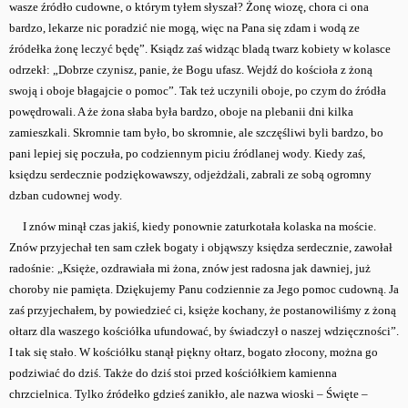
wasze źródło cudowne, o którym tyłem słyszał? Żonę wiozę, chora ci ona
bardzo, lekarze nic poradzić nie mogą, więc na Pana się zdam i wodą ze
źródełka żonę leczyć będę”. Ksiądz zaś widząc bladą twarz kobiety w kolasce
odrzekł: „Dobrze czynisz, panie, że Bogu ufasz. Wejdź do kościoła z żoną
swoją i oboje błagajcie o pomoc”. Tak też uczynili oboje, po czym do źródła
powędrowali. A że żona słaba była bardzo, oboje na plebanii dni kilka
zamieszkali. Skromnie tam było, bo skromnie, ale szczęśliwi byli bardzo, bo
pani lepiej się poczuła, po codziennym piciu źródlanej wody. Kiedy zaś,
księdzu serdecznie podziękowawszy, odjeżdżali, zabrali ze sobą ogromny
dzban cudownej wody.
I znów minął czas jakiś, kiedy ponownie zaturkotała kolaska na moście.
Znów przyjechał ten sam człek bogaty i objąwszy księdza serdecznie, zawołał
radośnie: „Księże, ozdrawiała mi żona, znów jest radosna jak dawniej, już
choroby nie pamięta. Dziękujemy Panu codziennie za Jego pomoc cudowną. Ja
zaś przyjechałem, by powiedzieć ci, księże kochany, że postanowiliśmy z żoną
ołtarz dla waszego kościółka ufundować, by świadczył o naszej wdzięczności”.
I tak się stało. W kościółku stanął piękny ołtarz, bogato złocony, można go
podziwiać do dziś. Także do dziś stoi przed kościółkiem kamienna
chrzcielnica. Tylko źródełko gdzieś zanikło, ale nazwa wioski – Święte –