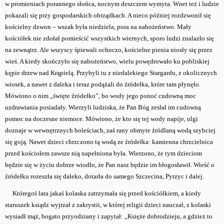
w promieniach porannego słońca, nocnym deszczem wymyta. Wnet też i ludzie
pokazali się przy gospodarskich obrządkach. A nieco później rozdzwonił się
kościelny dzwon – wszak była niedziela, pora na nabożeństwo. Mały
kościółek nie zdołał pomieścić wszystkich wiernych, sporo ludzi znalazło się
na zewnątrz. Ale wszyscy śpiewali ochoczo, kościelne pienia niosły się przez
wieś. A kiedy skończyło się nabożeństwo, wielu powędrowało ku pobliskiej
kępie drzew nad Krąpielą. Przybyli tu z niedalekiego Stargardu, z okolicznych
wiosek, a nawet z daleka i teraz podążali do źródełka, które tam płynęło.
Mówiono o nim „święte źródełko”, bo wody jego ponoć cudowną moc
uzdrawiania posiadały. Wierzyli ludziska, że Pan Bóg zesłał im cudowną
pomoc na doczesne niemoce. Mówiono, że kto się tej wody napije, ulgi
doznaje w wewnętrznych boleściach, zaś rany obmyte źródlaną wodą szybciej
się goją. Nawet dzieci chrzczono tą wodą ze źródełka: kamienna chrzcielnica
przed kościołem zawsze nią napełniona była. Wierzono, że tym dzieciom
będzie się w życiu dobrze wiodło, że Pan nasz będzie im błogosławił. Wieść o
źródełku rozeszła się daleko, dotarła do samego Szczecina, Pyrzyc i dalej.
Któregoś lata jakaś kolaska zatrzymała się przed kościółkiem, a kiedy
staruszek ksiądz wyjrzał z zakrystii, w której religii dzieci nauczał, z kolaski
wysiadł mąż, bogato przyodziany i zapytał: „Księże dobrodzieju, a gdzież to