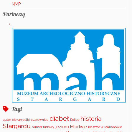
NMP
Partnerzy
Tagi
diabeł
historia
autor
ciekawostki
czarownice
Dolice
Stargardu
jezioro Miedwie
humor ludowy
klasztor w Marianowie