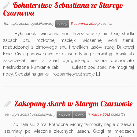
Bohaterstwo Sebastiana ze Starego
Czarnowa
Ten wpis został opublikowany
8 czerwca 2012
przez %s
Osoby
Była ciepła, wiosenna noc. Przez wioskę niósł się słodki
zapach bzu, rozkwitłej maciejki, wiosennej woni ziemi,
rozbudzonej z zimowego snu i wielkich lasów starej Bukowej
Kniei. Cisza panowała wokół, czasem tylko przerwał ją słowik lub
zaszczekał pies, a znad będgoskiego jeziora dochodziło
niestrudzone kumkanie żab. Łukasz coś spać nie mógł tej
nocy. Siedział na ganku i rozpamiętywał swoje […]
Zakopany skarb w Starym Czarnowie
Ten wpis został opublikowany
9 marca 2012
przez %s
Miejsca
Osoby
Zbliżała się zima. Północne wichry tarmosiły nagie drzewa i
szumiały po wiecznie zielonych lasach. Głogi na miedzach