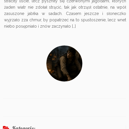
straciły liście, lecz pyszniły się czerwonymi jagodami, których
żaden wiatr nie zdołał strącić, tak jak otrząsł ostatnie, na wpół
zasuszone jabłka w sadach. Czasem jeszcze i słoneczko
wyjrzało zza chmur, by popatrzeć na to spustoszenie, lecz wnet
niebo posępniało i znów zaczynało […]
Kategorie: