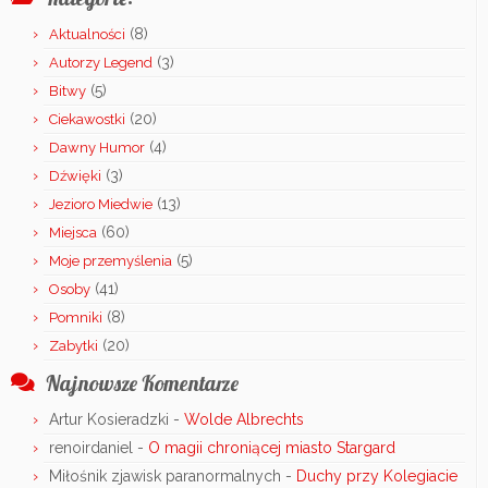
(8)
Aktualności
(3)
Autorzy Legend
(5)
Bitwy
(20)
Ciekawostki
(4)
Dawny Humor
(3)
Dźwięki
(13)
Jezioro Miedwie
(60)
Miejsca
(5)
Moje przemyślenia
(41)
Osoby
(8)
Pomniki
(20)
Zabytki
Najnowsze Komentarze
Artur Kosieradzki
-
Wolde Albrechts
renoirdaniel
-
O magii chroniącej miasto Stargard
Miłośnik zjawisk paranormalnych
-
Duchy przy Kolegiacie