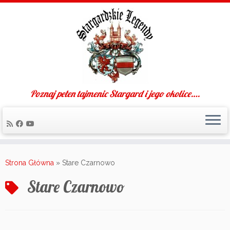
Poznaj pełen tajmenic Stargard i jego okolice….
Skip
to
Strona Główna
»
Stare Czarnowo
content
Stare Czarnowo