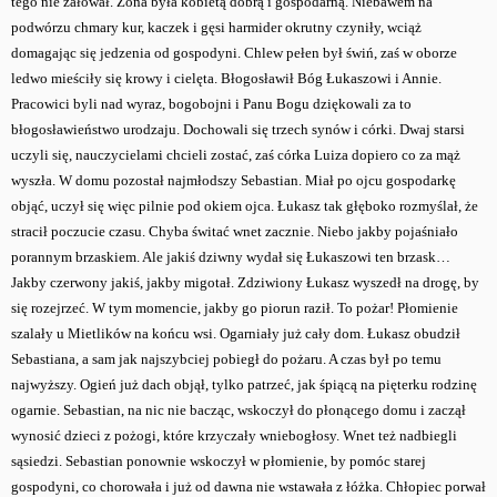
tego nie żałował. Żona była kobietą dobrą i gospodarną. Niebawem na
podwórzu chmary kur, kaczek i gęsi harmider okrutny czyniły, wciąż
domagając się jedzenia od gospodyni. Chlew pełen był świń, zaś w oborze
ledwo mieściły się krowy i cielęta. Błogosławił Bóg Łukaszowi i Annie.
Pracowici byli nad wyraz, bogobojni i Panu Bogu dziękowali za to
błogosławieństwo urodzaju. Dochowali się trzech synów i córki. Dwaj starsi
uczyli się, nauczycielami chcieli zostać, zaś córka Luiza dopiero co za mąż
wyszła. W domu pozostał najmłodszy Sebastian. Miał po ojcu gospodarkę
objąć, uczył się więc pilnie pod okiem ojca. Łukasz tak głęboko rozmyślał, że
stracił poczucie czasu. Chyba świtać wnet zacznie. Niebo jakby pojaśniało
porannym brzaskiem. Ale jakiś dziwny wydał się Łukaszowi ten brzask…
Jakby czerwony jakiś, jakby migotał. Zdziwiony Łukasz wyszedł na drogę, by
się rozejrzeć. W tym momencie, jakby go piorun raził. To pożar! Płomienie
szalały u Mietlików na końcu wsi. Ogarniały już cały dom. Łukasz obudził
Sebastiana, a sam jak najszybciej pobiegł do pożaru. A czas był po temu
najwyższy. Ogień już dach objął, tylko patrzeć, jak śpiącą na pięterku rodzinę
ogarnie. Sebastian, na nic nie bacząc, wskoczył do płonącego domu i zaczął
wynosić dzieci z pożogi, które krzyczały wniebogłosy. Wnet też nadbiegli
sąsiedzi. Sebastian ponownie wskoczył w płomienie, by pomóc starej
gospodyni, co chorowała i już od dawna nie wstawała z łóżka. Chłopiec porwał