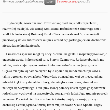
Ten wpis został opublikowany
8 czerwca 2012
przez %s
Osoby
Była ciepła, wiosenna noc. Przez wioskę niósł się słodki zapach bzu,
rozkwitłej maciejki, wiosennej woni ziemi, rozbudzonej z zimowego snu i
wielkich lasów starej Bukowej Kniei. Cisza panowała wokół, czasem tylko
przerwał ją słowik lub zaszczekał pies, a znad będgoskiego jeziora dochodziło
niestrudzone kumkanie żab.
Łukasz coś spać nie mógł tej nocy. Siedział na ganku i rozpamiętywał swoje
pracowite życie, które spędził tu, w Starym Czarnowie. Rodzice obumarli mu
młodo, zostawiając gospodarstwo i młodsze rodzeństwo na jego głowie.
Ciężko mu było, oj bardzo ciężko było uporać się młodemu chłopakowi z
takim ogromem obowiązków. Wprawdzie pomagał mu wuj co nieco, rad mu
udzielał i ręki przykładał do roboty, ale minęło sporo czasu, nim Łukasz
nauczył się wszystkiego. I tak, przy Bożej pomocy został tęgim gospodarzem i
rodzeństwo wychował na pracowitych, porządnych ludzi. Jego trud nie poszedł
na marne. Poczekał cierpliwie aż bracia i siostry pójdą na swoje, po czym
ożenił się z córką sąsiada Anusią, która mu już dawno w oko wpadła. Nigdy