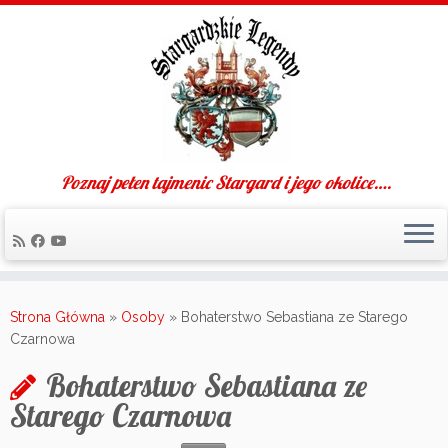
Poznaj pełen tajmenic Stargard i jego okolice….
Skip
to
Strona Główna
»
Osoby
»
Bohaterstwo Sebastiana ze Starego
content
Czarnowa
Bohaterstwo Sebastiana ze
Starego Czarnowa