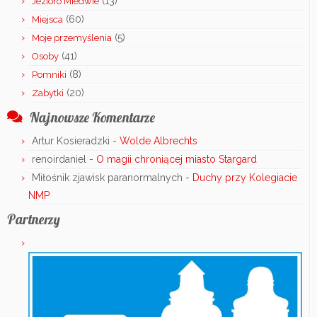
(13)
Jezioro Miedwie
(60)
Miejsca
(5)
Moje przemyślenia
(41)
Osoby
(8)
Pomniki
(20)
Zabytki
Najnowsze Komentarze
Artur Kosieradzki
-
Wolde Albrechts
renoirdaniel
-
O magii chroniącej miasto Stargard
Miłośnik zjawisk paranormalnych
-
Duchy przy Kolegiacie
NMP
Partnerzy