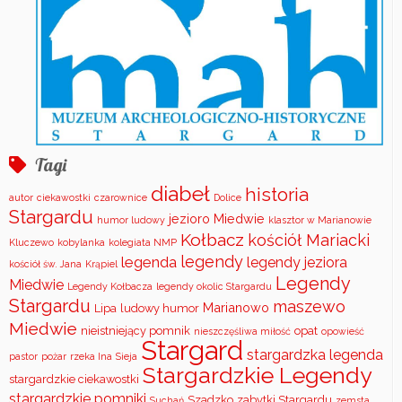
Tagi
diabeł
historia
autor
ciekawostki
czarownice
Dolice
Stargardu
jezioro Miedwie
humor ludowy
klasztor w Marianowie
Kołbacz
kościół Mariacki
Kluczewo
kobylanka
kolegiata NMP
legendy
legenda
legendy jeziora
kościół św. Jana
Krąpiel
Legendy
Miedwie
Legendy Kołbacza
legendy okolic Stargardu
Stargardu
maszewo
Marianowo
Lipa
ludowy humor
Miedwie
nieistniejący pomnik
opat
nieszczęśliwa miłość
opowieść
Stargard
stargardzka legenda
pastor
pożar
rzeka Ina
Sieja
Stargardzkie Legendy
stargardzkie ciekawostki
stargardzkie pomniki
Szadzko
zabytki Stargardu
Suchań
zemsta