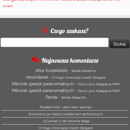
śmierć
Czego szukasz?
Szukaj:
Najnowsze komentarze
Artur Kosieradzki
-
Wolde Albrechts
renoirdaniel
-
O magii chroniącej miasto Stargard
Miłośnik zjawisk paranormalnych
-
Duchy przy Kolegiacie NMP
Miłośnik zjawisk paranormalnych
-
Duchy przy Kolegiacie NMP
Panda
-
Wolde Albrechts
Rusałka Inina – pani wód i pamięci
Wrócilismy po małych problemach technicznych
Już ponad 11 lat istnienia bloga
O magii chroniącej miasto Stargard