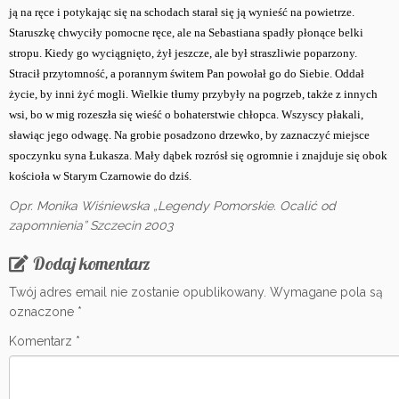
ją na ręce i potykając się na schodach starał się ją wynieść na powietrze.
Staruszkę chwyciły pomocne ręce, ale na Sebastiana spadły płonące belki
stropu. Kiedy go wyciągnięto, żył jeszcze, ale był straszliwie poparzony.
Stracił przytomność, a porannym świtem Pan powołał go do Siebie. Oddał
życie, by inni żyć mogli. Wielkie tłumy przybyły na pogrzeb, także z innych
wsi, bo w mig rozeszła się wieść o bohaterstwie chłopca. Wszyscy płakali,
sławiąc jego odwagę. Na grobie posadzono drzewko, by zaznaczyć miejsce
spoczynku syna Łukasza. Mały dąbek rozrósł się ogromnie i znajduje się obok
kościoła w Starym Czarnowie do dziś.
Opr. Monika Wiśniewska „Legendy Pomorskie. Ocalić od
zapomnienia” Szczecin 2003
Dodaj komentarz
Twój adres email nie zostanie opublikowany.
Wymagane pola są
oznaczone
*
Komentarz
*