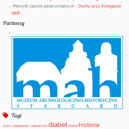
Miłośnik zjawisk paranormalnych
-
Duchy przy Kolegiacie
NMP
Partnerzy
Tagi
diabeł
historia
autor
ciekawostki
czarownice
Dolice