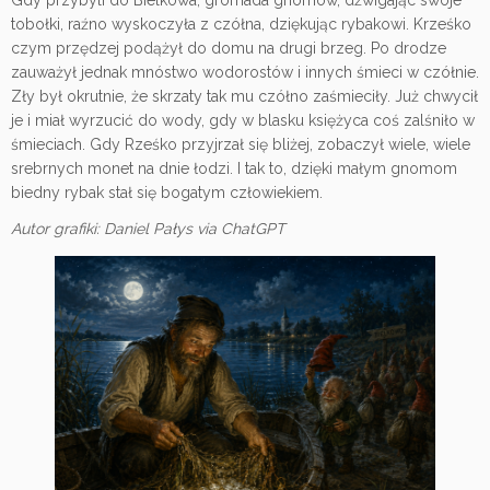
Gdy przybyli do Bielkowa, gromada gnomów, dźwigając swoje
tobołki, raźno wyskoczyła z czółna, dziękując rybakowi. Krześko
czym przędzej podążył do domu na drugi brzeg. Po drodze
zauważył jednak mnóstwo wodorostów i innych śmieci w czółnie.
Zły był okrutnie, że skrzaty tak mu czółno zaśmieciły. Już chwycił
je i miał wyrzucić do wody, gdy w blasku księżyca coś zalśniło w
śmieciach. Gdy Rześko przyjrzał się bliżej, zobaczył wiele, wiele
srebrnych monet na dnie łodzi. I tak to, dzięki małym gnomom
biedny rybak stał się bogatym człowiekiem.
Autor grafiki: Daniel Pałys via ChatGPT