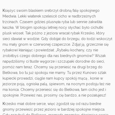
K
siężyc swoim blaskiem srebrzył drobną falę spokojnego
Miedwia. Lekki wiaterek szeleścił cicho w nadbrzeżnych
trzcinach. Czasem gdzieś plusnęła ryba lub sennie zakwiliła
kaszka. W błogim spokoju letniej nocy słychać było cichutki
plusk wioseł. Tak późno z jeziora wracał rybak Krześko, który
sieci stawiał w wodzie. Gdy dobijał do brzegu, do łodzi wskoczył
mu mały gnom w czerwonej czapeczce. Zdjął ją, grzecznie się
rybakowi kłaniając i powiedział: „Rybaku kochany, czy nie
zrobiłbyś czego dobrego dla nas biednych gnomów? Wszak
napędziliśmy ci tłuste węgorze i szczupaki dorodne do sieci,
pomóż nam teraz. Chcemy się przenieść na drugi brzeg do
Bielkowa, bo tu już spokoju nie mamy. Tu przez Kunowo szlak
kupiecki prowadzi, ciągle nam kupcy spokój mącą , konie w
jeziorze poją, ogniska palą, śpiewom, na nocnym postoju też nie
ma końca. Chcemy przenieść się do Bielkowa, tam cicho jest i
spokojnie. Przewieź nas, prosimy cię bardzo, a nie pożałujesz!
K
rześko miał dobre serce, więc zgodził się od razu biedne
gnomy przewieźć przez jezioro w bardziej spokojne miejsca.