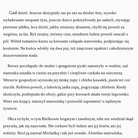
Gasł
dzień. Jeszcze skrzypiały raz po raz na drodze fury, wysoko
wyładowane snopami żyta, jeszcze dzieci pokrzykiwały po sadach, zrywając
pierwsze jabłka, lecz dzień, jakby znużony skwarem, chylił się powoli za
wzgórza, za las. Był znojny, żniwny czas, utrudzeni ludzie powoli wracali z
pól. Wśród tumanów kurzu za krowami człapała starowinka, podpierając się
kosturem. Na końcu wlokły się dwa psy, też zmęczone upałem i całodziennym
dozorowaniem stada.
Krowy poczłapały do studni i spragnione pyski zanurzyły w wodzie, zaś
staruszka usiadła w cieniu na przyzbie i cierpliwie czekała na wieczerzę.
Wreszcie gospodyni wyniosła jej miskę zupy i chleba kawałek, psom też coś
rzuciła. Kobieta powoli, z lubością jadła zupę, pogryzając chlebem. Kiedy
skończyła, podreptała do obory, gdzie przy krowach miała swoje legowisko.
Wnet sen kojący zmorzył starowinkę i pozwolił zapomnieć o nędznym
żywocie.
Obca tu była, w tym Bielkowie bogatym i zasobnym, nikt nie wiedział skąd
przyszła, jak się nazywała. Nie ciekawi byli ludzie ani jej losów, ani jej
rodziny. Ktoś ją nazwał Michalką i tak już zostało. A biedna starowinka,