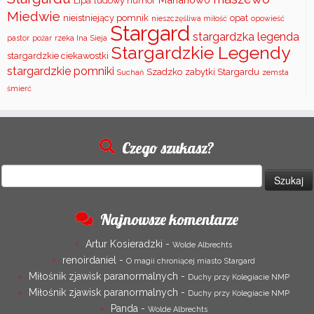
Lipa
ludowy humor
Miedwie
nieistniejący pomnik
opat
nieszczęśliwa miłość
opowieść
Stargard
stargardzka legenda
pastor
pożar
rzeka Ina
Sieja
Stargardzkie Legendy
stargardzkie ciekawostki
stargardzkie pomniki
Szadzko
zabytki Stargardu
Suchań
zemsta
śmierć
Czego szukasz?
Szukaj:
Najnowsze komentarze
Artur Kosieradzki
-
Wolde Albrechts
renoirdaniel
-
O magii chroniącej miasto Stargard
Miłośnik zjawisk paranormalnych
-
Duchy przy Kolegiacie NMP
Miłośnik zjawisk paranormalnych
-
Duchy przy Kolegiacie NMP
Panda
-
Wolde Albrechts