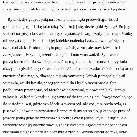
budząc się czasem w nocy w dusznej ciemności obory przypominała sobie
życie minione. Dalekie obrazy przeszłości jak żywe stawały przed jej duszą.
Była kiedyś gospodynią na swoim, miała męża pracowitego, dzieci
gromadkę i gospodarkę jako taką. Wiodło jej się nieźle, póki żył mąż. Po jego
śmierci na gospodarstwie osiadł syn najstarszy i swoje rządy rozpoczął. Matkę
od wszystkiego odsunął, dał jej izdebkę maleńką i zakazał wtrącać się do
czegokolwiek. Trudno jej było pogodzić się z tym, ale prawdziwa bieda
zaczęła się, gdy syn się ożenił i żonę do domu wprowadził. Synowa od
początku znielubiła świekrę, patrzeć na nią nie mogła, dokuczała przy lada
okazji i nigdy dobrego słowa nie dała. A biedne matczysko płakało po kątach i
zrozumieć nie mogło, dlaczego tak nią pomiatają. Wszak pomagała, ile sił
starczyło, wnuki bawiła, w ogrodzie pieliła i bydło latem pasała. Syn,
podburzony przez żonę, od nierobów ją wyzywał, synowa też łyżki strawy
żałowała. W końcu kazali jej się wynosić do innych dzieci. Powędrowała więc
do sąsiedniej wsi, gdzie syn Józek szewcem był, ale cóż, tam bieda była, aż
piszczało, ledwo na wyżywienie licznej rodziny starczało, jakże więc przyjąć
jeszcze jedną gębę do żywienia? A córki? Była u jednej, była u drugiej, ale
wszędzie wnet jej odczuć dawali, że jest ciężarem i gościem niepożądanym.
Nie miała się gdzie podziać. Cóż miała zrobić? Wzięła kostur do ręki, liche