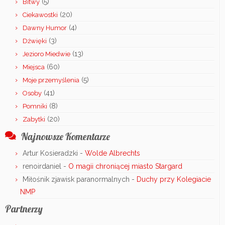
(5)
Bitwy
(20)
Ciekawostki
(4)
Dawny Humor
(3)
Dźwięki
(13)
Jezioro Miedwie
(60)
Miejsca
(5)
Moje przemyślenia
(41)
Osoby
(8)
Pomniki
(20)
Zabytki
Najnowsze Komentarze
Artur Kosieradzki
-
Wolde Albrechts
renoirdaniel
-
O magii chroniącej miasto Stargard
Miłośnik zjawisk paranormalnych
-
Duchy przy Kolegiacie
NMP
Partnerzy