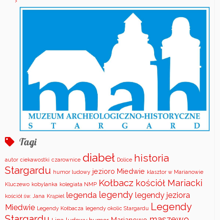
Tagi
diabeł
historia
autor
ciekawostki
czarownice
Dolice
Stargardu
jezioro Miedwie
humor ludowy
klasztor w Marianowie
Kołbacz
kościół Mariacki
Kluczewo
kobylanka
kolegiata NMP
legendy
legenda
legendy jeziora
kościół św. Jana
Krąpiel
Legendy
Miedwie
Legendy Kołbacza
legendy okolic Stargardu
Stargardu
maszewo
Marianowo