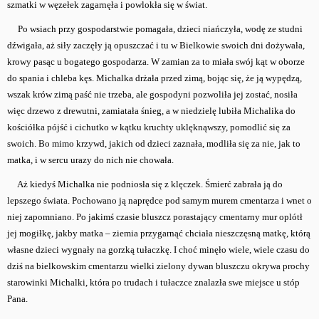
szmatki w węzełek zagarnęła i powlokła się w świat.
Po wsiach przy gospodarstwie pomagała, dzieci niańczyła, wodę ze studni
dźwigała, aż siły zaczęły ją opuszczać i tu w Bielkowie swoich dni dożywała,
krowy pasąc u bogatego gospodarza. W zamian za to miała swój kąt w oborze
do spania i chleba kęs. Michalka drżała przed zimą, bojąc się, że ją wypędzą,
wszak krów zimą paść nie trzeba, ale gospodyni pozwoliła jej zostać, nosiła
więc drzewo z drewutni, zamiatała śnieg, a w niedzielę lubiła Michalika do
kościółka pójść i cichutko w kątku kruchty uklęknąwszy, pomodlić się za
swoich. Bo mimo krzywd, jakich od dzieci zaznała, modliła się za nie, jak to
matka, i w sercu urazy do nich nie chowała.
Aż kiedyś Michalka nie podniosła się z klęczek. Śmierć zabrała ją do
lepszego świata. Pochowano ją naprędce pod samym murem cmentarza i wnet o
niej zapomniano. Po jakimś czasie bluszcz porastający cmentarny mur oplótł
jej mogiłkę, jakby matka – ziemia przygarnąć chciała nieszczęsną matkę, którą
własne dzieci wygnały na gorzką tułaczkę. I choć minęło wiele, wiele czasu do
dziś na bielkowskim cmentarzu wielki zielony dywan bluszczu okrywa prochy
starowinki Michalki, która po trudach i tułaczce znalazła swe miejsce u stóp
Pana.